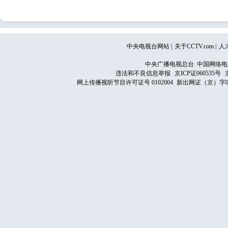
中央电视台网站
|
关于CCTV.com
|
人
中央广播电视总台 中国网络电
违法和不良信息举报
京ICP证060535号
网上传播视听节目许可证号 0102004
新出网证（京）字0