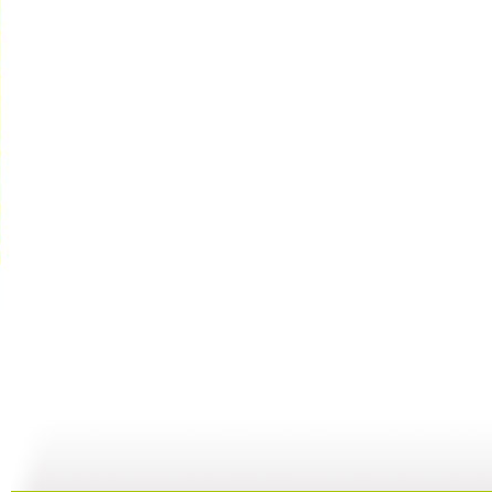
cctv5...
自然故事—...
《金豺家族...
10:39
29:59
00:29:59