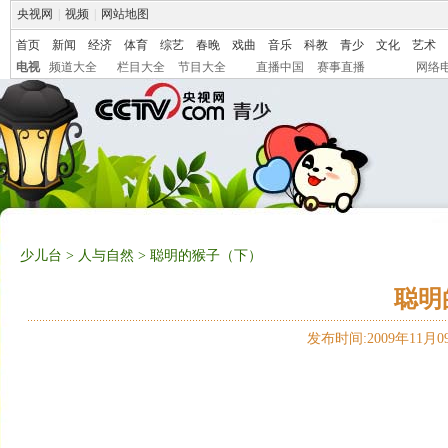
央视网
|
视频
|
网站地图
首页
新闻
经济
体育
综艺
春晚
戏曲
音乐
科教
青少
文化
艺术
电视
频道大全
栏目大全
节目大全
直播中国
赛事直播
网络
少儿台
>
人与自然
> 聪明的猴子（下）
聪明
发布时间:2009年11月09日