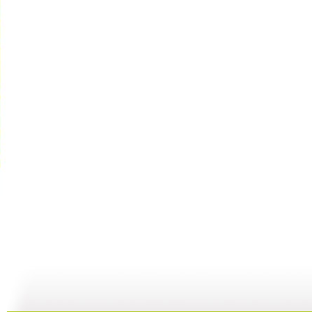
cctv5...
自然故事—...
《金豺家族...
10:39
29:59
00:29:59