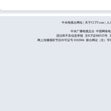
中央电视台网站
|
关于CCTV.com
|
人
中央广播电视总台 中国网络电
违法和不良信息举报
京ICP证060535号
网上传播视听节目许可证号 0102004
新出网证（京）字0