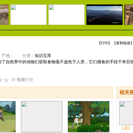
【
打印
】 【
复制链接
】
产地：
分类：
知识宝库
绍了自然界中的动物们获取食物毫不逊色于人类，它们捕食的手段千奇百
10
视频打分
相关
（上）