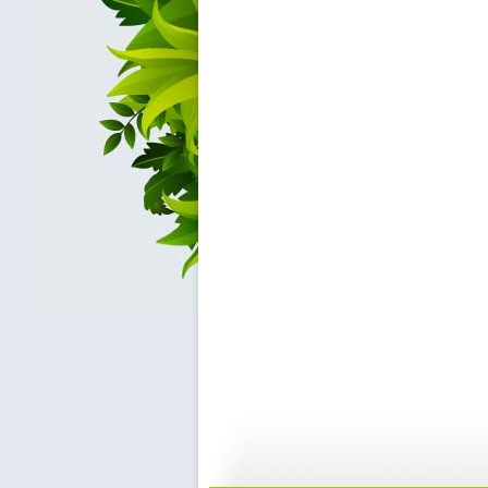
cctv5...
自然故事—...
10:39
2