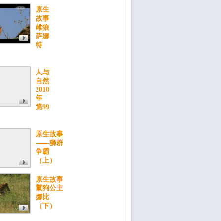
原生
故事
雌狼
萨娜
特
人与
自然
2010
年
第99
原生故事
——狮群
争霸
（上）
原生故事
鬣狗公主
娜比
（下）