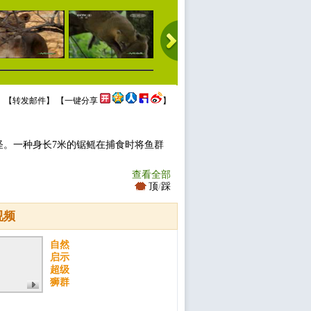
 【
转发邮件
】 【
一键分享
】
怪。一种身长7米的锯鳐在捕食时将鱼群
查看全部
顶
/
踩
视频
自然
启示
超级
狮群