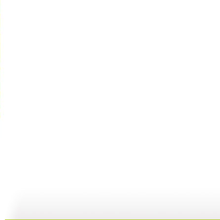
cctv5...
自然故事—...
《金豺家族...
10:39
29:59
00:29:59