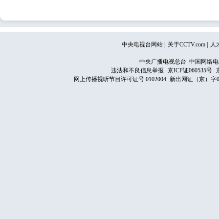
中央电视台网站
|
关于CCTV.com
|
人
中央广播电视总台 中国网络电
违法和不良信息举报
京ICP证060535号
网上传播视听节目许可证号 0102004
新出网证（京）字0