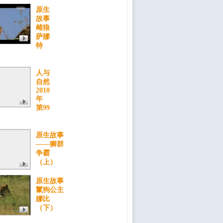
原生
故事
雌狼
萨娜
特
人与
自然
2010
年
第99
原生故事
——狮群
争霸
（上）
原生故事
鬣狗公主
娜比
（下）