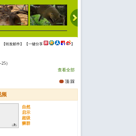
 【
转发邮件
】 【
一键分享
】
25）
查看全部
顶
/
踩
视频
自然
启示
超级
狮群