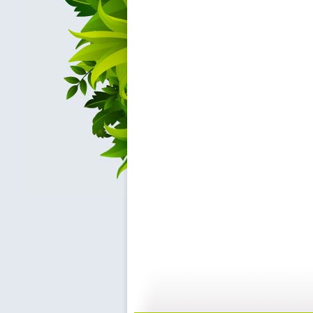
cctv5...
自然故事—...
10:39
2