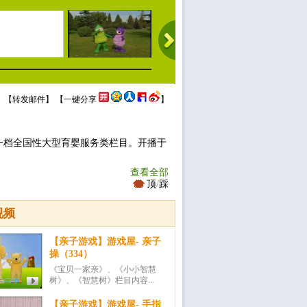
 【
转发邮件
】 【
一键分享
】
一档全国性大型育婴服务类栏目。开播于
查看全部
顶
/
踩
视频
【亲子游戏】游戏屋- 亲子
操（334）
《宝贝一家亲》、《小小智慧
树》、《智慧树》栏目内容...
【亲子游戏】游戏屋- 手指