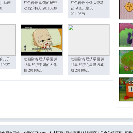
手 动画
红色传奇 军鸽的秘密
红色传奇 小铁头夺马
01
动画乐翻天 20110630
记 动画乐翻天
20110629
的儿子
动画剧场 经济学园 第
动画剧场 经济学园 第
10627
43集 经济学园的大危
44集 经济之星遭遇威
机 20110623
胁 20110623