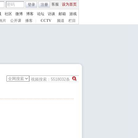
客服
设为首页
登录
注册
城
社区
微博
博客
论坛
访谈
邮箱
游戏
画片
公开课
播客
|
CCTV
频道
栏目