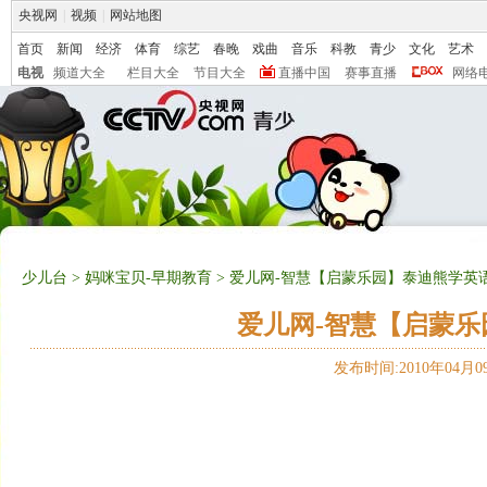
央视网
|
视频
|
网站地图
首页
新闻
经济
体育
综艺
春晚
戏曲
音乐
科教
青少
文化
艺术
电视
频道大全
栏目大全
节目大全
直播中国
赛事直播
网络
少儿台
>
妈咪宝贝-早期教育
> 爱儿网-智慧【启蒙乐园】泰迪熊学英语（
爱儿网-智慧【启蒙乐园
发布时间:2010年04月09日