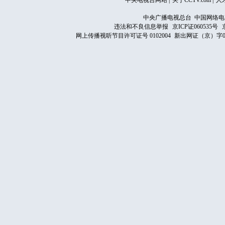
中央电视台网站
|
关于CCTV.com
|
人
中央广播电视总台 中国网络电
违法和不良信息举报
京ICP证060535号
网上传播视听节目许可证号 0102004
新出网证（京）字0