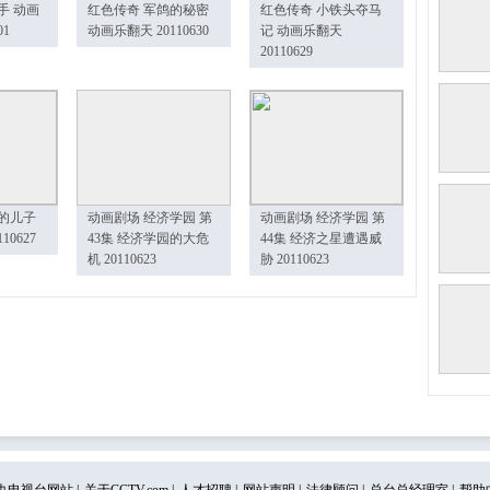
手 动画
红色传奇 军鸽的秘密
红色传奇 小铁头夺马
01
动画乐翻天 20110630
记 动画乐翻天
20110629
的儿子
动画剧场 经济学园 第
动画剧场 经济学园 第
10627
43集 经济学园的大危
44集 经济之星遭遇威
机 20110623
胁 20110623