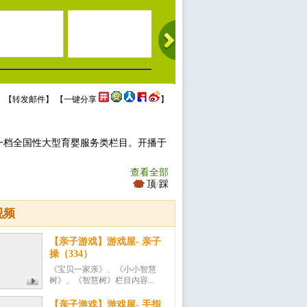
 【
转发邮件
】 【
一键分享
】
一档全国性大型育婴服务类栏目。开播于
查看全部
顶
/
踩
视频
【亲子游戏】游戏屋- 亲子
操（334）
《宝贝一家亲》、《小小智慧
树》、《智慧树》栏目内容...
【亲子游戏】游戏屋- 手指