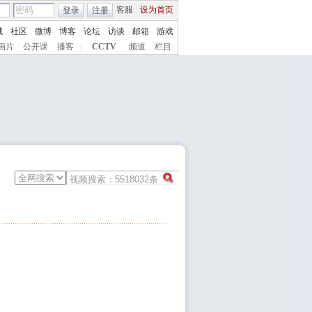
客服
设为首页
登录
注册
城
社区
微博
博客
论坛
访谈
邮箱
游戏
画片
公开课
播客
|
CCTV
频道
栏目