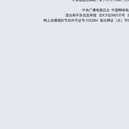
中央电视台网站
|
关于CCTV.com
|
人
中央广播电视总台 中国网络电
违法和不良信息举报
京ICP证060535号
网上传播视听节目许可证号 0102004
新出网证（京）字0