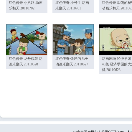
红色传奇 小八路 动画
红色传奇 小号手 动画
红色传奇 军鸽的秘
乐翻天 20110702
乐翻天 20110701
动画乐翻天 201106
红色传奇 龙舟战鼓 动
红色传奇 铁匠的儿子
动画剧场 经济学园
画乐翻天 20110628
动画乐翻天 20110627
43集 经济学园的大
机 20110623