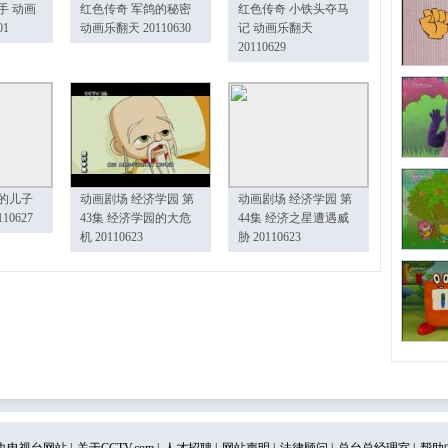
手 动画
红色传奇 军鸽的秘密
红色传奇 小铁头夺马
01
动画乐翻天 20110630
记 动画乐翻天
20110629
的儿子
动画剧场 经济学园 第
动画剧场 经济学园 第
10627
43集 经济学园的大危
44集 经济之星遭遇威
机 20110623
胁 20110623