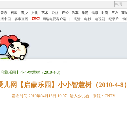
音乐
科教
青少
文化
艺术
公益
产经
汽车
旅游
健康
时尚
三农
商
直播中国
赛事直播
网络电视客户端
|
高清
电影
电视剧
纪录片
动
启蒙乐园】小小智慧树（2010-4-8）
爱儿网【启蒙乐园】小小智慧树（2010-4-8
发布时间:2010年04月13日 10:07 |
进入少儿台
|
来源：CNTV