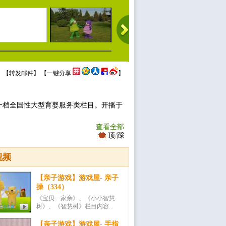
 【
转发邮件
】 【
一键分享
】
一档全国性大型育婴服务类栏目。开播于
查看全部
顶
/
踩
视频
【亲子游戏】游戏屋- 亲子
操（334）
《宝贝一家亲》、《小小智慧
树》、《智慧树》栏目内容...
【亲子游戏】游戏屋- 手指