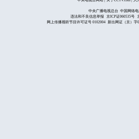
中央电视台网站
|
关于CCTV.com
|
人
中央广播电视总台 中国网络电
违法和不良信息举报
京ICP证060535号
网上传播视听节目许可证号 0102004
新出网证（京）字0