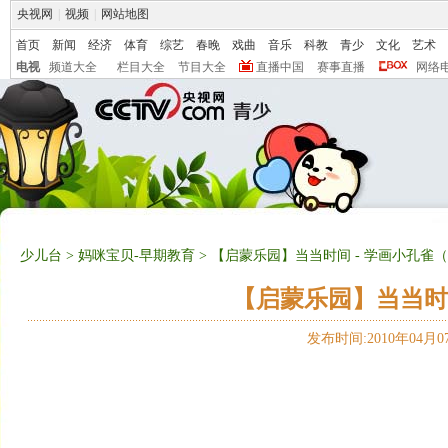
央视网
|
视频
|
网站地图
首页
新闻
经济
体育
综艺
春晚
戏曲
音乐
科教
青少
文化
艺术
电视
频道大全
栏目大全
节目大全
直播中国
赛事直播
网络
少儿台
>
妈咪宝贝-早期教育
> 【启蒙乐园】当当时间 - 学画小孔雀（20
【启蒙乐园】当当时间 
发布时间:2010年04月07日