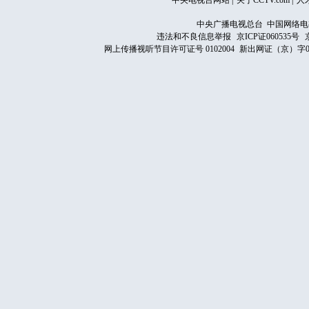
中央电视台网站
|
关于CCTV.com
|
人
中央广播电视总台 中国网络电
违法和不良信息举报
京ICP证060535号
网上传播视听节目许可证号 0102004
新出网证（京）字0