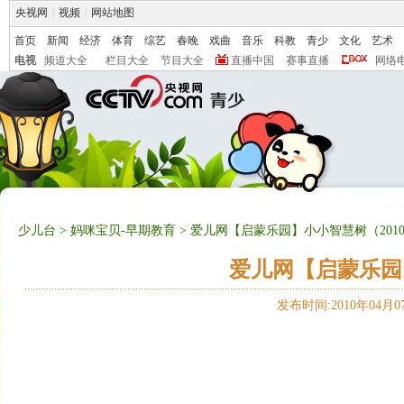
央视网
|
视频
|
网站地图
首页
新闻
经济
体育
综艺
春晚
戏曲
音乐
科教
青少
文化
艺术
电视
频道大全
栏目大全
节目大全
直播中国
赛事直播
网络
少儿台
>
妈咪宝贝-早期教育
> 爱儿网【启蒙乐园】小小智慧树（2010-
爱儿网【启蒙乐园】
发布时间:2010年04月07日