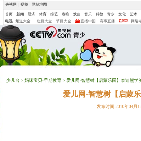
央视网
|
视频
|
网站地图
首页
新闻
经济
体育
综艺
春晚
戏曲
音乐
科教
青少
文化
艺术
电视
频道大全
栏目大全
节目大全
直播中国
赛事直播
网络
少儿台
>
妈咪宝贝-早期教育
> 爱儿网-智慧树【启蒙乐园】泰迪熊学英语（
爱儿网-智慧树【启蒙乐园
发布时间:2010年04月13日