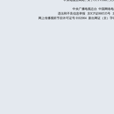
中央电视台网站
|
关于CCTV.com
|
人
中央广播电视总台 中国网络电
违法和不良信息举报
京ICP证060535号
网上传播视听节目许可证号 0102004
新出网证（京）字0