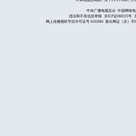
中央电视台网站
|
关于CCTV.com
|
人
中央广播电视总台 中国网络电
违法和不良信息举报
京ICP证060535号
网上传播视听节目许可证号 0102004
新出网证（京）字0