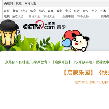
央视网
|
视频
|
网站地图
首页
新闻
经济
体育
综艺
春晚
戏曲
音乐
科教
青少
文化
艺术
电视
频道大全
栏目大全
节目大全
直播中国
赛事直播
网络
少儿台
>
妈咪宝贝-早期教育
> 【启蒙乐园】《快乐故事绘》爱讲故
【启蒙乐园】《快
发布时间:2010年03月01日