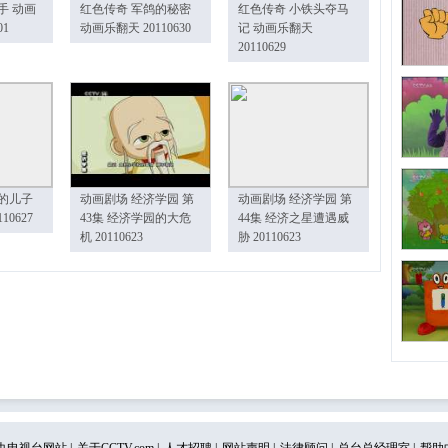
手 动画
红色传奇 军鸽的秘密
红色传奇 小铁头夺马
01
动画乐翻天 20110630
记 动画乐翻天
20110629
的儿子
动画剧场 经济学园 第
动画剧场 经济学园 第
10627
43集 经济学园的大危
44集 经济之星遭遇威
机 20110623
胁 20110623