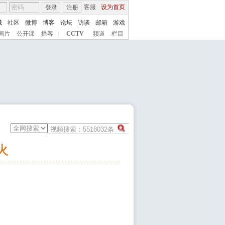
客服
设为首页
登录
注册
城
社区
微博
博客
论坛
访谈
邮箱
游戏
画片
公开课
播客
|
CCTV
频道
栏目
火