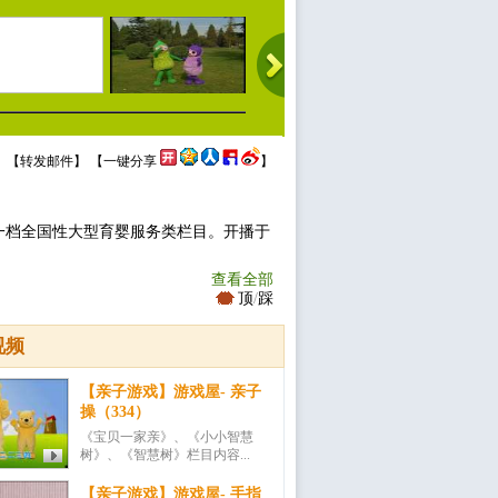
 【
转发邮件
】 【
一键分享
】
一档全国性大型育婴服务类栏目。开播于
查看全部
顶
/
踩
视频
【亲子游戏】游戏屋- 亲子
操（334）
《宝贝一家亲》、《小小智慧
树》、《智慧树》栏目内容...
【亲子游戏】游戏屋- 手指