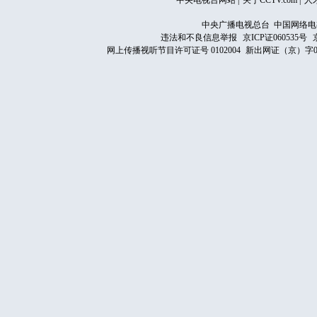
中央电视台网站
|
关于CCTV.com
|
人
中央广播电视总台 中国网络电
违法和不良信息举报
京ICP证060535号
网上传播视听节目许可证号 0102004
新出网证（京）字0