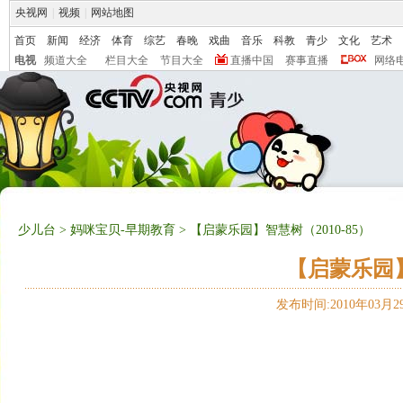
央视网
|
视频
|
网站地图
首页
新闻
经济
体育
综艺
春晚
戏曲
音乐
科教
青少
文化
艺术
电视
频道大全
栏目大全
节目大全
直播中国
赛事直播
网络
少儿台
>
妈咪宝贝-早期教育
> 【启蒙乐园】智慧树（2010-85）
【启蒙乐园】
发布时间:2010年03月29日