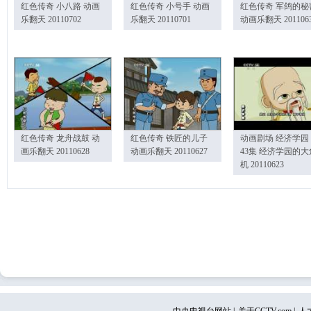
红色传奇 小八路 动画
红色传奇 小号手 动画
红色传奇 军鸽的秘
乐翻天 20110702
乐翻天 20110701
动画乐翻天 201106
红色传奇 龙舟战鼓 动
红色传奇 铁匠的儿子
动画剧场 经济学园
画乐翻天 20110628
动画乐翻天 20110627
43集 经济学园的大
机 20110623