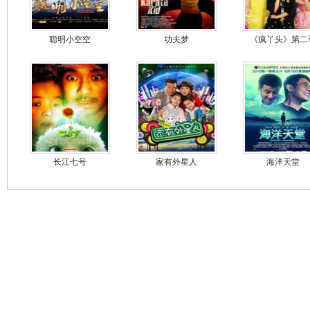
聪明小空空
功夫梦
《疯丫头》第二
长江七号
家有外星人
海洋天堂