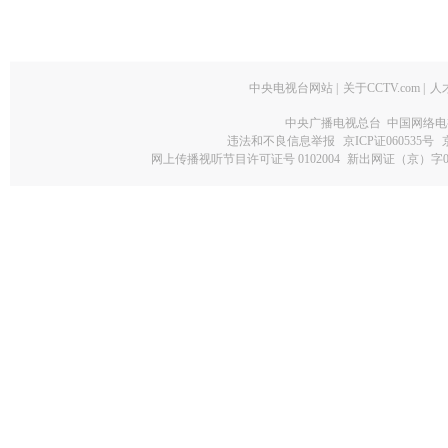
中央电视台网站
|
关于CCTV.com
|
人
中央广播电视总台 中国网络电
违法和不良信息举报
京ICP证060535号
网上传播视听节目许可证号 0102004
新出网证（京）字0