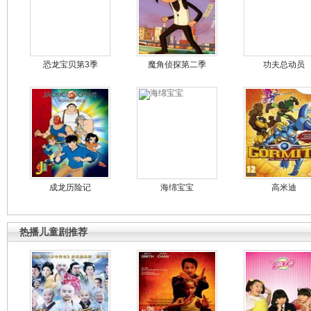
恐龙宝贝第3季
魔角侦探第二季
功夫总动员
成龙历险记
海绵宝宝
高米迪
热播儿童剧推荐