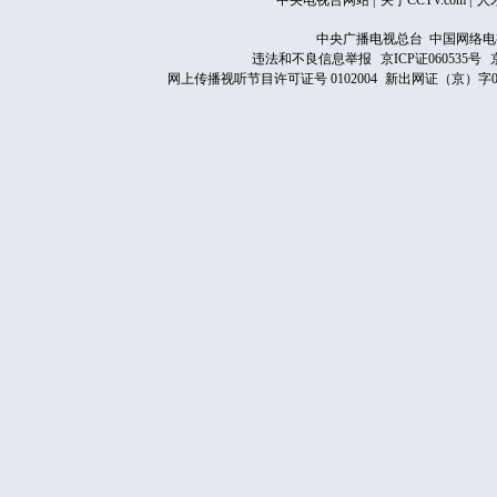
中央电视台网站
|
关于CCTV.com
|
人
中央广播电视总台 中国网络电
违法和不良信息举报
京ICP证060535号
网上传播视听节目许可证号 0102004
新出网证（京）字0