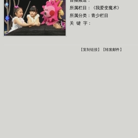
所属栏目：
《我爱变魔术》
所属分类：青少栏目
关 键 字：
【
复制链接
】【
转发邮件
】