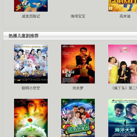
成龙历险记
海绵宝宝
高米迪
热播儿童剧推荐
聪明小空空
功夫梦
《疯丫头》第二