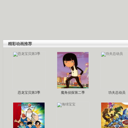
精彩动画推荐
恐龙宝贝第3季
魔角侦探第二季
功夫总动员