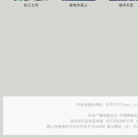
长江七号
家有外星人
海洋天堂
中央电视台网站
|
关于CCTV.com
|
人
中央广播电视总台 中国网络电
违法和不良信息举报
京ICP证060535号
网上传播视听节目许可证号 0102004
新出网证（京）字0