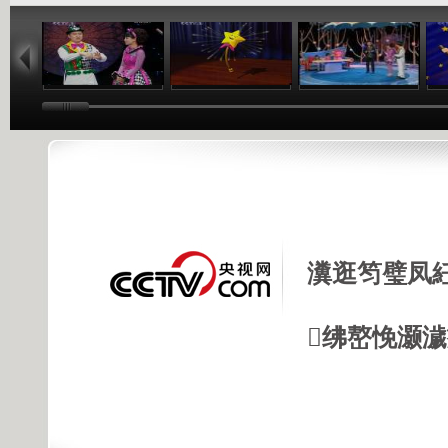
11:01
09:44
10:16
瀵逛笉璧凤
绋嶅悗灏