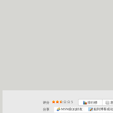
5
评分
排行榜
意
《我爱变魔...
[智慧树] ...
《智慧树》...
MSN或QQ好友
贴到博客或
分享