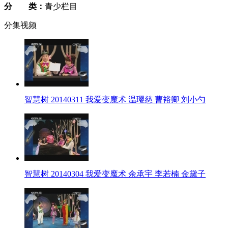
分 类：
青少栏目
分集视频
智慧树 20140311 我爱变魔术 温瓔慈 曹裕卿 刘小勺
智慧树 20140304 我爱变魔术 余承宇 李若楠 金黛子