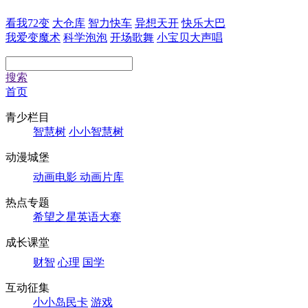
看我72变
大仓库
智力快车
异想天开
快乐大巴
我爱变魔术
科学泡泡
开场歌舞
小宝贝大声唱
搜索
首页
青少栏目
智慧树
小小智慧树
动漫城堡
动画电影
动画片库
热点专题
希望之星英语大赛
成长课堂
财智
心理
国学
互动征集
小小岛民卡
游戏