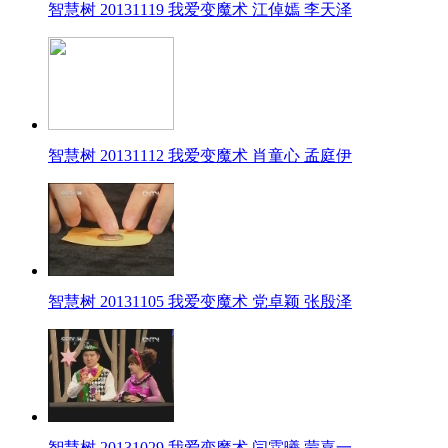
智慧树 20131119 我爱变魔术 江倬嫣 李天泽
智慧树 20131112 我爱变魔术 肖童心 孟庭伊
智慧树 20131105 我爱变魔术 党卓颖 张殷泽
智慧树 20131029 我爱变魔术 闫霖曦 蒙嘉一