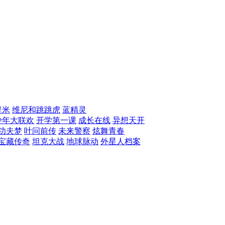
提米
维尼和跳跳虎
蓝精灵
少年大联欢
开学第一课
成长在线
异想天开
功夫梦
叶问前传
未来警察
炫舞青春
宝藏传奇
坦克大战
地球脉动
外星人档案