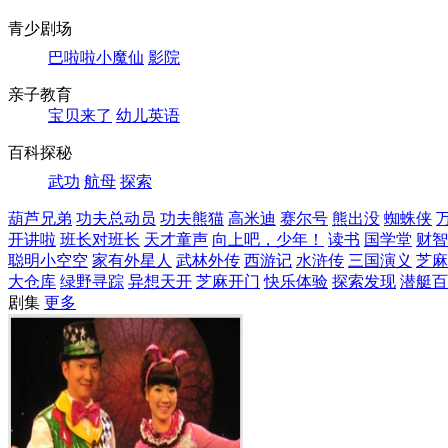
青少剧场
巴啦啦小魔仙
影院
亲子教育
宝贝来了
幼儿英语
百科探秘
武功
航母
探索
葫芦兄弟
功夫总动员
功夫熊猫
高米迪
赛尔号
熊出没
蜘蛛侠
开讲啦
班长对班长
天才童声
向上吧，少年！
读书
国学堂
财智
聪明小空空
家有外星人
武林外传
西游记
水浒传
三国演义
芝麻
大仓库
绿野寻踪
异想天开
芝麻开门
快乐体验
探索发现
潜艇百
剧集
更多