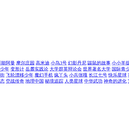
万能阿曼
摩尔庄园
高米迪
小鸟3号
幻影丹尼
鼹鼠的故事
小小羊
少年
变形计
岳麓实践论
大学群英辩论会
世界著名大学
国际青
街
飞轮漂移少年
魔幻手机
疯丫头
小兵张嘎
长江七号
快乐星球
态
空战传奇
地理中国
秘境追踪
人类星球
中华武功
神奇的进化