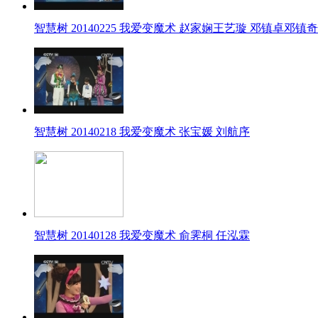
智慧树 20140225 我爱变魔术 赵家娴王艺璇 邓镇卓邓镇奇
智慧树 20140218 我爱变魔术 张宝媛 刘航序
智慧树 20140128 我爱变魔术 俞霁桐 任泓霖