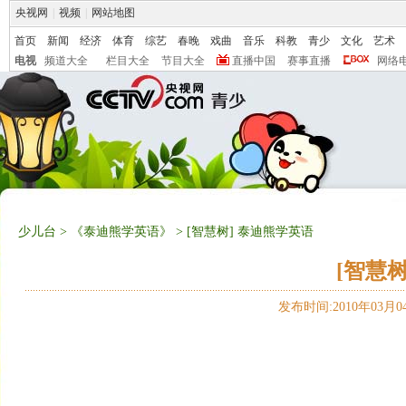
央视网
|
视频
|
网站地图
首页
新闻
经济
体育
综艺
春晚
戏曲
音乐
科教
青少
文化
艺术
电视
频道大全
栏目大全
节目大全
直播中国
赛事直播
网络
少儿台
>
《泰迪熊学英语》
> [智慧树] 泰迪熊学英语
[智慧
发布时间:2010年03月04日