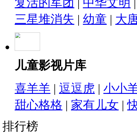
复活的军团
|
中华文明
三星堆消失
|
幼童
|
大
儿童影视片库
喜羊羊
|
逗逗虎
|
小小
甜心格格
|
家有儿女
|
排行榜