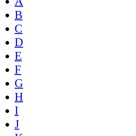
A
B
C
D
E
F
G
H
I
J