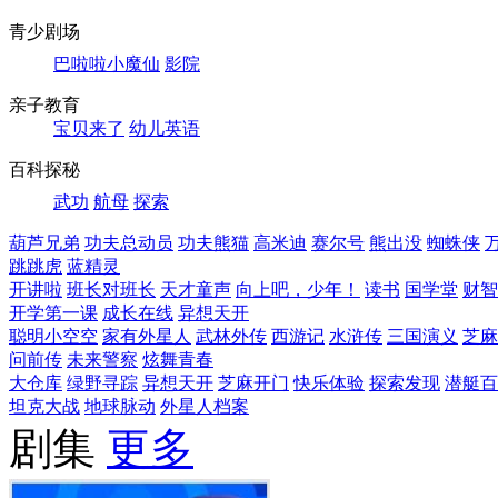
青少剧场
巴啦啦小魔仙
影院
亲子教育
宝贝来了
幼儿英语
百科探秘
武功
航母
探索
葫芦兄弟
功夫总动员
功夫熊猫
高米迪
赛尔号
熊出没
蜘蛛侠
跳跳虎
蓝精灵
开讲啦
班长对班长
天才童声
向上吧，少年！
读书
国学堂
财智
开学第一课
成长在线
异想天开
聪明小空空
家有外星人
武林外传
西游记
水浒传
三国演义
芝麻
问前传
未来警察
炫舞青春
大仓库
绿野寻踪
异想天开
芝麻开门
快乐体验
探索发现
潜艇百
坦克大战
地球脉动
外星人档案
剧集
更多