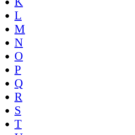
K
L
M
N
O
P
Q
R
S
T