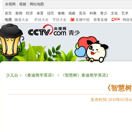
央视网
|
视频
|
网站地图
首页
新闻
经济
体育
综艺
春晚
戏曲
音乐
科教
青少
文化
艺术
电视
频道大全
栏目大全
节目大全
直播中国
赛事直播
网络
少儿台
>
《泰迪熊学英语》
> 《智慧树》泰迪熊学英语2
《智慧树
发布时间:2010年03月04日