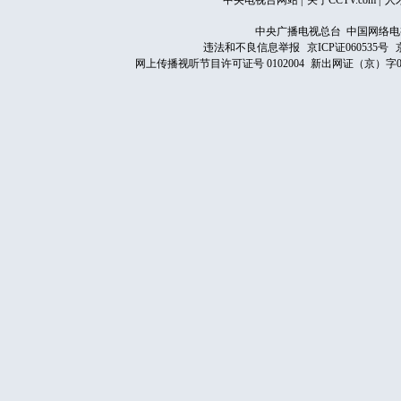
中央电视台网站
|
关于CCTV.com
|
人
中央广播电视总台 中国网络电
违法和不良信息举报
京ICP证060535号
网上传播视听节目许可证号 0102004
新出网证（京）字0