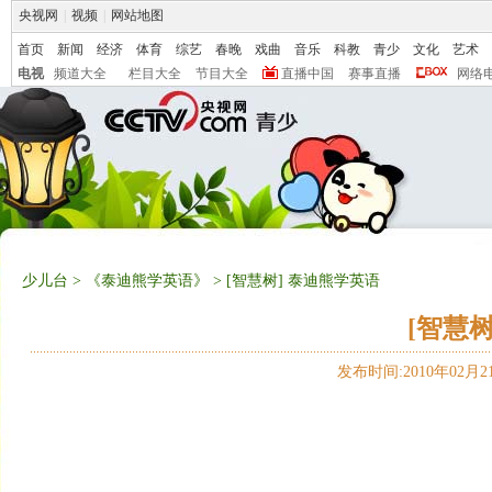
央视网
|
视频
|
网站地图
首页
新闻
经济
体育
综艺
春晚
戏曲
音乐
科教
青少
文化
艺术
电视
频道大全
栏目大全
节目大全
直播中国
赛事直播
网络
少儿台
>
《泰迪熊学英语》
> [智慧树] 泰迪熊学英语
[智慧
发布时间:2010年02月21日