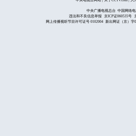
中央电视台网站
|
关于CCTV.com
|
人
中央广播电视总台 中国网络电
违法和不良信息举报
京ICP证060535号
网上传播视听节目许可证号 0102004
新出网证（京）字0