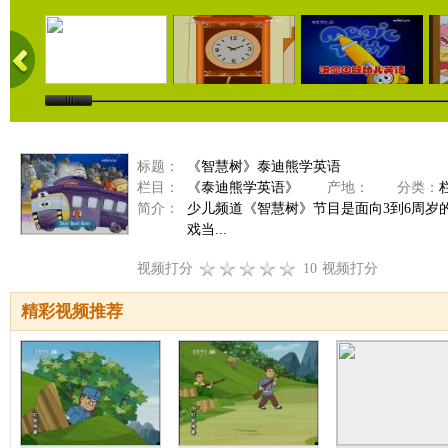
标题：
《智慧树》泰迪熊学英语
栏目：
《泰迪熊学英语》
产地：
分类：
简介：
少儿频道《智慧树》节目是面向3到6周
戏当...
视频打分
10
视频打分
精彩视频推荐