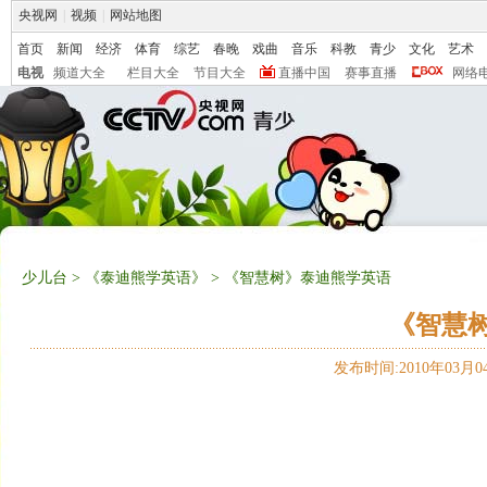
央视网
|
视频
|
网站地图
首页
新闻
经济
体育
综艺
春晚
戏曲
音乐
科教
青少
文化
艺术
电视
频道大全
栏目大全
节目大全
直播中国
赛事直播
网络
少儿台
>
《泰迪熊学英语》
> 《智慧树》泰迪熊学英语
《智慧
发布时间:2010年03月04日