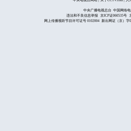
中央电视台网站
|
关于CCTV.com
|
人
中央广播电视总台 中国网络电
违法和不良信息举报
京ICP证060535号
网上传播视听节目许可证号 0102004
新出网证（京）字0