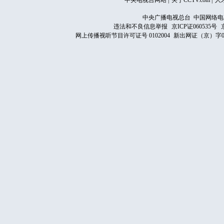
中央电视台网站
|
关于CCTV.com
|
人
中央广播电视总台 中国网络电
违法和不良信息举报
京ICP证060535号
网上传播视听节目许可证号 0102004
新出网证（京）字0