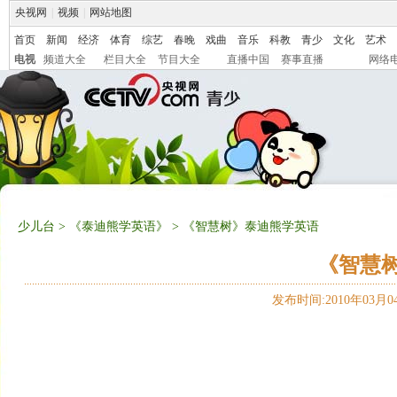
央视网
|
视频
|
网站地图
首页
新闻
经济
体育
综艺
春晚
戏曲
音乐
科教
青少
文化
艺术
电视
频道大全
栏目大全
节目大全
直播中国
赛事直播
网络
少儿台
>
《泰迪熊学英语》
> 《智慧树》泰迪熊学英语
《智慧
发布时间:2010年03月04日