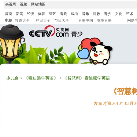
央视网
|
视频
|
网站地图
首页
新闻
经济
体育
综艺
春晚
戏曲
音乐
科教
青少
文化
艺术
电视
频道大全
栏目大全
节目大全
直播中国
赛事直播
网络
少儿台
>
《泰迪熊学英语》
> 《智慧树》泰迪熊学英语
《智慧
发布时间:2010年03月04日