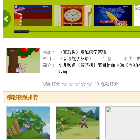
标题：
《智慧树》泰迪熊学英语
栏目：
《泰迪熊学英语》
产地：
分类：
简介：
少儿频道《智慧树》节目是面向3到6周
戏当...
视频打分
10
视频打分
精彩视频推荐