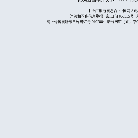
中央电视台网站
|
关于CCTV.com
|
人
中央广播电视总台 中国网络电
违法和不良信息举报
京ICP证060535号
网上传播视听节目许可证号 0102004
新出网证（京）字0