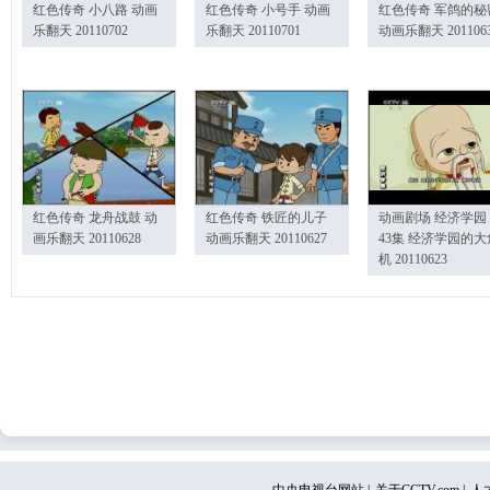
红色传奇 小八路 动画
红色传奇 小号手 动画
红色传奇 军鸽的秘
乐翻天 20110702
乐翻天 20110701
动画乐翻天 201106
红色传奇 龙舟战鼓 动
红色传奇 铁匠的儿子
动画剧场 经济学园
画乐翻天 20110628
动画乐翻天 20110627
43集 经济学园的大
机 20110623