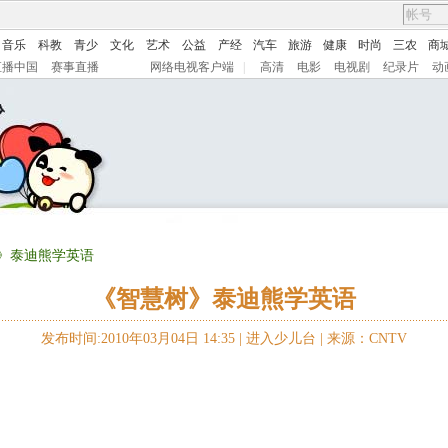
音乐
科教
青少
文化
艺术
公益
产经
汽车
旅游
健康
时尚
三农
商
直播中国
赛事直播
网络电视客户端
|
高清
电影
电视剧
纪录片
动
树》泰迪熊学英语
《智慧树》泰迪熊学英语
发布时间:2010年03月04日 14:35 |
进入少儿台
|
来源：CNTV