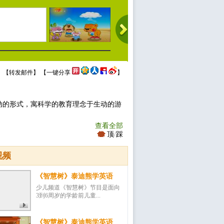
 【
转发邮件
】 【
一键分享
】
动的形式，寓科学的教育理念于生动的游
查看全部
顶
/
踩
视频
《智慧树》泰迪熊学英语
少儿频道《智慧树》节目是面向
3到6周岁的学龄前儿童...
《智慧树》泰迪熊学英语