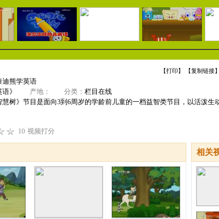
【
打印
】 【
复制链接
】
泰迪熊学英语
英语》
产地：
分类：
栏目在线
智慧树》节目是面向3到6周岁的学龄前儿童的一档益智类节目，以活泼生
10
视频打分
相关