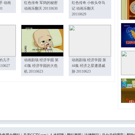
手 动画
红色传奇 军鸽的秘密
红色传奇 小铁头夺马
01
动画乐翻天 20110630
记 动画乐翻天
20110629
的儿子
动画剧场 经济学园 第
动画剧场 经济学园 第
10627
43集 经济学园的大危
44集 经济之星遭遇威
机 20110623
胁 20110623