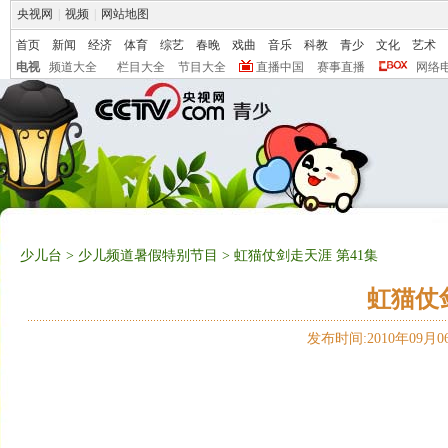
央视网
|
视频
|
网站地图
首页
新闻
经济
体育
综艺
春晚
戏曲
音乐
科教
青少
文化
艺术
电视
频道大全
栏目大全
节目大全
直播中国
赛事直播
网络
少儿台
>
少儿频道暑假特别节目
> 虹猫仗剑走天涯 第41集
虹猫仗
发布时间:2010年09月06日