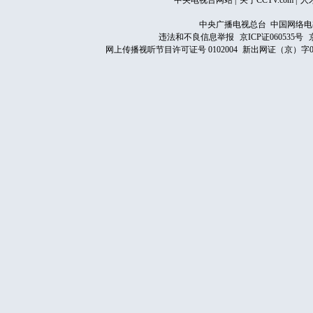
中央电视台网站
|
关于CCTV.com
|
人
中央广播电视总台 中国网络电
违法和不良信息举报
京ICP证060535号
网上传播视听节目许可证号 0102004
新出网证（京）字0