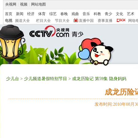
央视网
|
视频
|
网站地图
首页
新闻
经济
体育
综艺
春晚
戏曲
音乐
科教
青少
文化
艺术
电视
频道大全
栏目大全
节目大全
直播中国
赛事直播
网络
少儿台
>
少儿频道暑假特别节目
> 成龙历险记 第59集 隐身妈妈
成龙历险记
发布时间:2010年08月30日