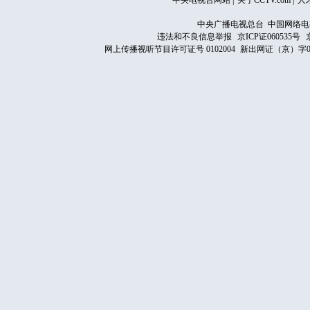
中央电视台网站
|
关于CCTV.com
|
人
中央广播电视总台 中国网络电
违法和不良信息举报
京ICP证060535号
网上传播视听节目许可证号 0102004
新出网证（京）字0