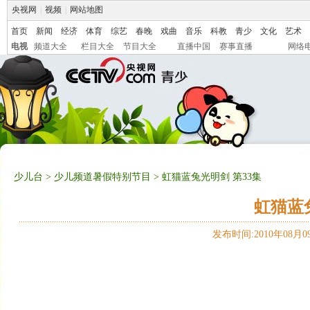
央视网
|
视频
|
网站地图
首页
新闻
经济
体育
综艺
春晚
戏曲
音乐
科教
青少
文化
艺术
电视
频道大全
栏目大全
节目大全
直播中国
赛事直播
网络
少儿台
>
少儿频道暑假特别节目
> 虹猫蓝兔光明剑 第33集
虹猫蓝
发布时间:2010年08月09日