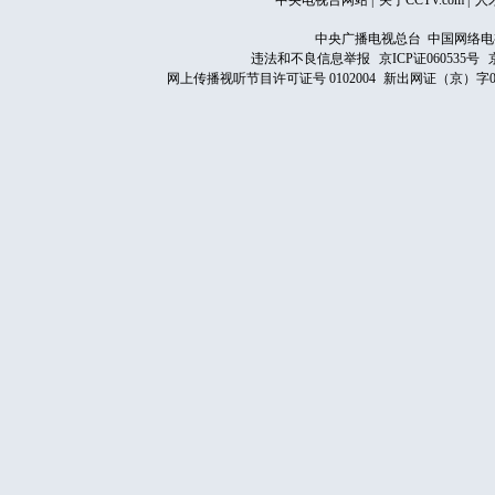
中央电视台网站
|
关于CCTV.com
|
人
中央广播电视总台 中国网络电
违法和不良信息举报
京ICP证060535号
网上传播视听节目许可证号 0102004
新出网证（京）字0