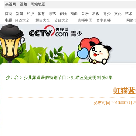
央视网
|
视频
|
网站地图
首页
新闻
经济
体育
综艺
春晚
戏曲
音乐
科教
青少
文化
艺术
电视
频道大全
栏目大全
节目大全
直播中国
赛事直播
网络
少儿台
>
少儿频道暑假特别节目
> 虹猫蓝兔光明剑 第3集
虹猫蓝
发布时间:2010年07月29日