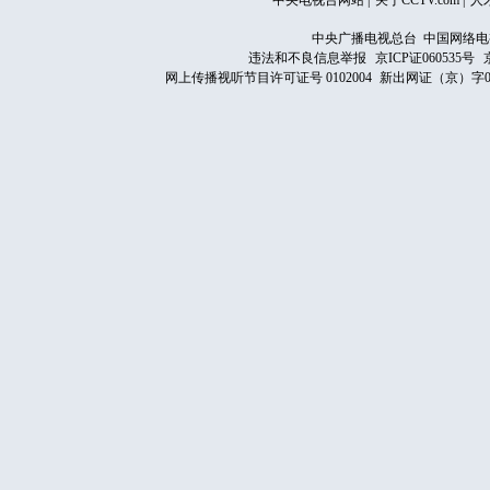
中央电视台网站
|
关于CCTV.com
|
人
中央广播电视总台 中国网络电
违法和不良信息举报
京ICP证060535号
网上传播视听节目许可证号 0102004
新出网证（京）字0