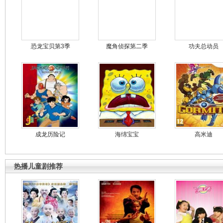
恐龙宝贝第3季
魔角侦探第二季
功夫总动员
成龙历险记
海绵宝宝
高米迪
热播儿童剧推荐