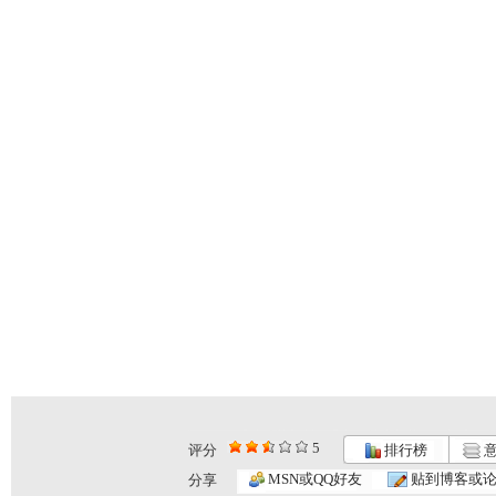
5
评分
排行榜
意
《巧巧手》...
《巧巧手》...
[智慧树]《...
MSN或QQ好友
贴到博客或
分享