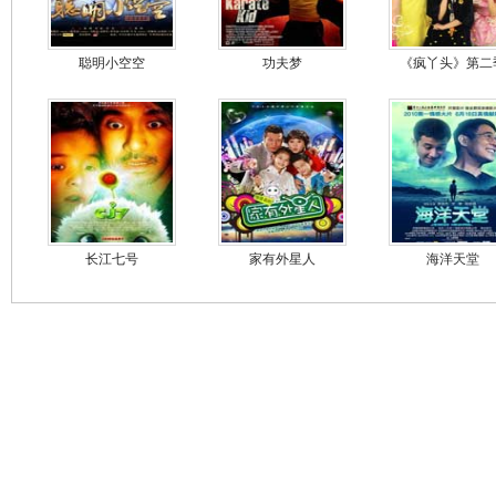
聪明小空空
功夫梦
《疯丫头》第二
长江七号
家有外星人
海洋天堂