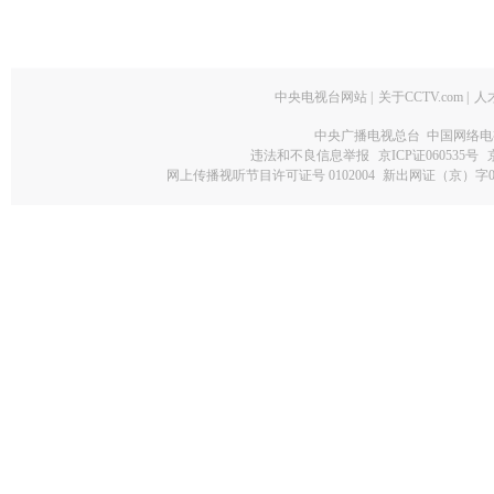
中央电视台网站
|
关于CCTV.com
|
人
中央广播电视总台 中国网络电
违法和不良信息举报
京ICP证060535号
网上传播视听节目许可证号 0102004
新出网证（京）字0