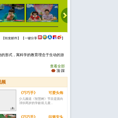
 【
转发邮件
】 【
一键分享
】
动的形式，寓科学的教育理念于生动的游
查看全部
顶
/
踩
视频
《巧巧手》 可爱头饰
少儿频道《智慧树》节目是面向
3到6周岁的学龄前儿童...
《巧巧手》 印第安头