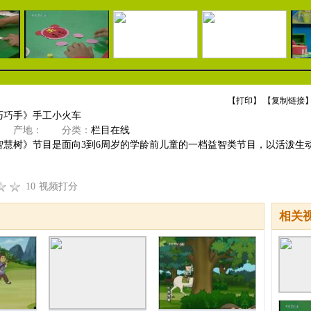
【
打印
】 【
复制链接
】
《巧巧手》手工小火车
产地：
分类：
栏目在线
智慧树》节目是面向3到6周岁的学龄前儿童的一档益智类节目，以活泼生
10
视频打分
相关