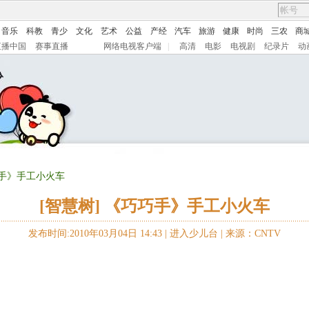
音乐
科教
青少
文化
艺术
公益
产经
汽车
旅游
健康
时尚
三农
商
直播中国
赛事直播
网络电视客户端
|
高清
电影
电视剧
纪录片
动
巧手》手工小火车
[智慧树] 《巧巧手》手工小火车
发布时间:2010年03月04日 14:43 |
进入少儿台
|
来源：CNTV