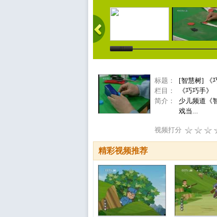
标题：
[智慧树] 
栏目：
《巧巧手》
简介：
少儿频道《
戏当...
视频打分
精彩视频推荐