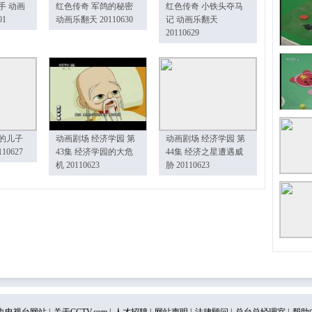
手 动画
红色传奇 军鸽的秘密
红色传奇 小铁头夺马
01
动画乐翻天 20110630
记 动画乐翻天
20110629
的儿子
动画剧场 经济学园 第
动画剧场 经济学园 第
10627
43集 经济学园的大危
44集 经济之星遭遇威
机 20110623
胁 20110623