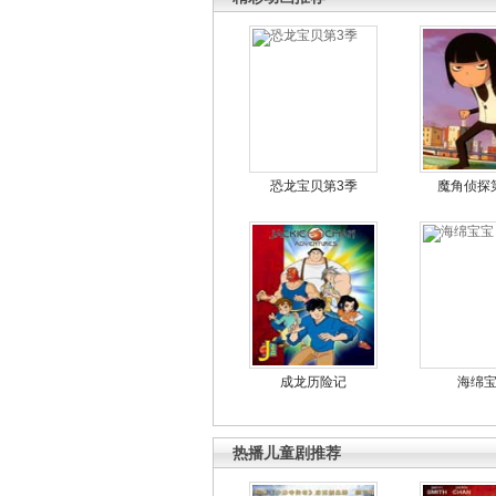
恐龙宝贝第3季
魔角侦探
成龙历险记
海绵
热播儿童剧推荐