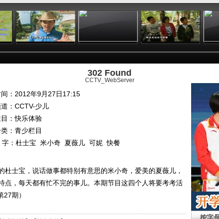
:01
24:31
25:20
24:08
302 Found
CCTV_WebServer
间：2012年9月27日17:15
频道：
CCTV-少儿
栏目：
快乐体验
分类：青少栏目
 字：
杜士宝
米小奇
夏薇儿
可妮
快餐
的杜士宝，说话做事都特别有意思的米小奇，爱美的夏薇儿，
特点，每天都有忙不完的事儿。本期节目这四个人将要考考活
第27期）
按字