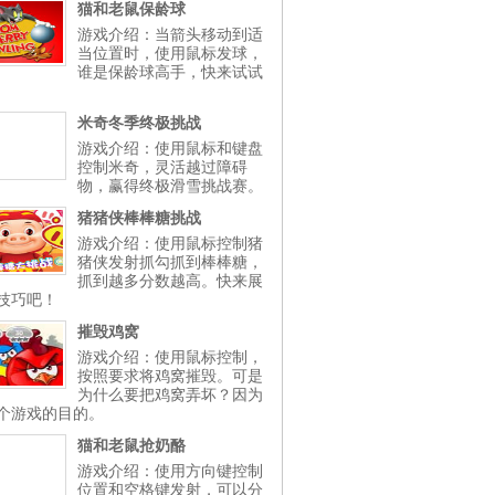
猫和老鼠保龄球
游戏介绍：当箭头移动到适
当位置时，使用鼠标发球，
谁是保龄球高手，快来试试
米奇冬季终极挑战
游戏介绍：使用鼠标和键盘
控制米奇，灵活越过障碍
物，赢得终极滑雪挑战赛。
猪猪侠棒棒糖挑战
游戏介绍：使用鼠标控制猪
猪侠发射抓勾抓到棒棒糖，
抓到越多分数越高。快来展
技巧吧！
摧毁鸡窝
游戏介绍：使用鼠标控制，
按照要求将鸡窝摧毁。可是
为什么要把鸡窝弄坏？因为
个游戏的目的。
猫和老鼠抢奶酪
游戏介绍：使用方向键控制
位置和空格键发射，可以分