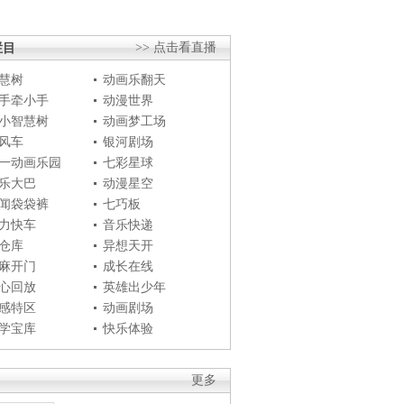
栏目
>> 点击看直播
慧树
动画乐翻天
手牵小手
动漫世界
小智慧树
动画梦工场
风车
银河剧场
一动画乐园
七彩星球
乐大巴
动漫星空
闻袋袋裤
七巧板
力快车
音乐快递
仓库
异想天开
麻开门
成长在线
心回放
英雄出少年
感特区
动画剧场
学宝库
快乐体验
更多