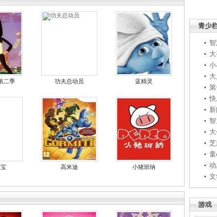
青少
智
大
小
大
第二季
功夫总动员
蓝精灵
第
快
新
智
大
芝
童
动
宝宝
高米迪
小猪班纳
文
游戏