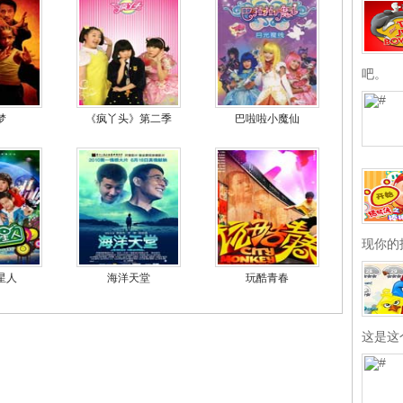
吧。
梦
《疯丫头》第二季
巴啦啦小魔仙
现你的
星人
海洋天堂
玩酷青春
这是这