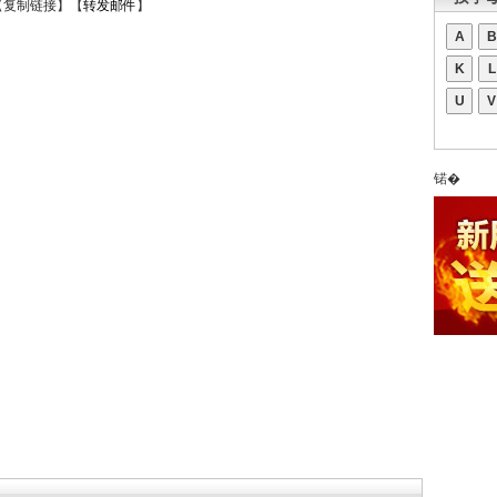
【
复制链接
】【
转发邮件
】
A
B
K
L
U
V
锘�