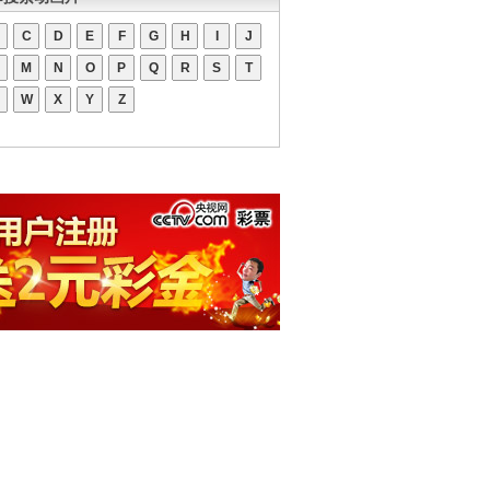
C
D
E
F
G
H
I
J
M
N
O
P
Q
R
S
T
W
X
Y
Z