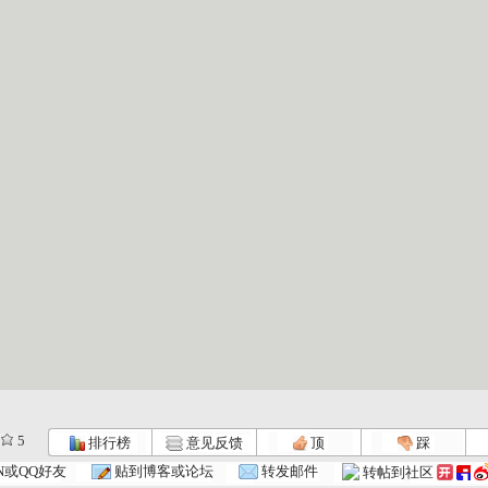
5
排行榜
意见反馈
顶
踩
.
《冰火之晶...
《冰火之晶...
《冰火之晶...
N或QQ好友
贴到博客或论坛
转发邮件
转帖到社区