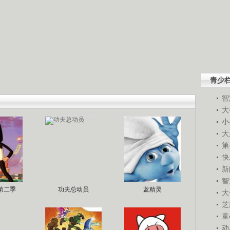
青少
智
大
小
大
第
快
新
智
第二季
功夫总动员
蓝精灵
大
芝
童
动