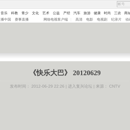
音乐
科教
青少
文化
艺术
公益
产经
汽车
旅游
健康
时尚
三农
商
直播中国
赛事直播
网络电视客户端
|
高清
电影
电视剧
纪录片
动
《快乐大巴》 20120629
发布时间：
2012-06-29 22:26 |
进入复兴论坛
| 来源：
CNTV