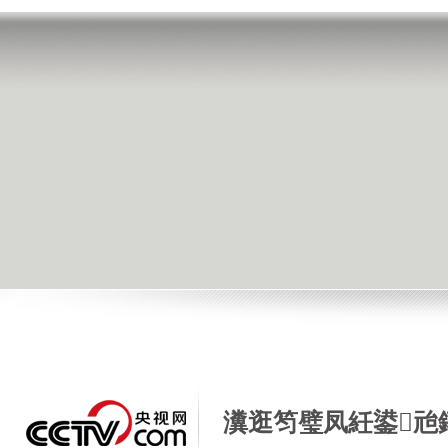
瀵逛笉璧凤紝鍙兘