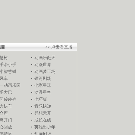
栏目
>> 点击看直播
慧树
动画乐翻天
手牵小手
动漫世界
小智慧树
动画梦工场
风车
银河剧场
一动画乐园
七彩星球
乐大巴
动漫星空
闻袋袋裤
七巧板
力快车
音乐快递
仓库
异想天开
麻开门
成长在线
心回放
英雄出少年
感特区
动画剧场