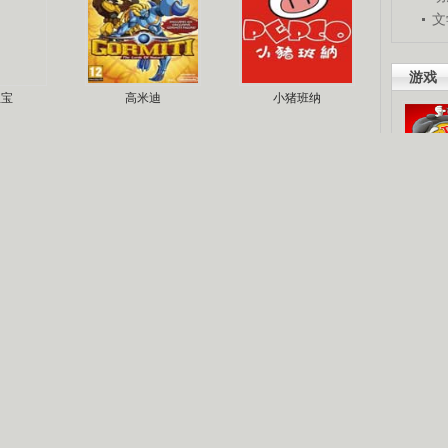
文
游戏
宝宝
高米迪
小猪班纳
吧。
梦
《疯丫头》第二季
巴啦啦小魔仙
现你的