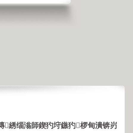
鏄綉缁滃師鍥犳垨鏃犳椤甸潰锛岃