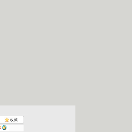
收藏
《星际飙车...
《冰火之晶...
[2010?..
《托马斯和..