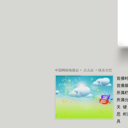
中国网络电视台
>
少儿台
>
快乐大巴
首播时
首播
所属
所属
关 键
思
村
具