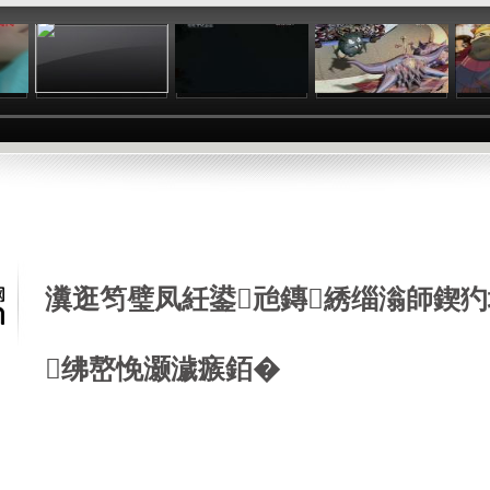
:42
09:07
11:57
11:32
瀵逛笉璧凤紝鍙兘鏄綉缁滃師鍥犳
绋嶅悗灏濊瘯銆�