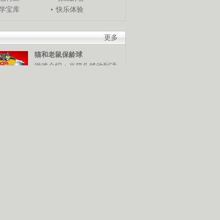
学宝库
快乐体验
更多
猫和老鼠保龄球
游戏介绍：当箭头移动到适
当位置时，使用鼠标发球，
谁是保龄球高手，快来试试
米奇冬季终极挑战
游戏介绍：使用鼠标和键盘
控制米奇，灵活越过障碍
物，赢得终极滑雪挑战赛。
猪猪侠棒棒糖挑战
游戏介绍：使用鼠标控制猪
猪侠发射抓勾抓到棒棒糖，
抓到越多分数越高。快来展
技巧吧！
摧毁鸡窝
游戏介绍：使用鼠标控制，
按照要求将鸡窝摧毁。可是