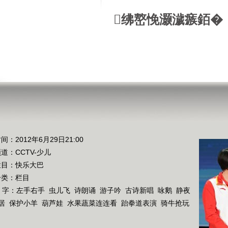
绋嶅悗灏濊瘯銆�
间：2012年6月29日21:00
频道：
CCTV-少儿
栏目：
快乐大巴
分类：栏目
 字：
左手右手
虫儿飞
诗朗诵
游子吟
古诗新唱
咏鹅
静夜
居
保护小羊
葫芦娃
水果蔬菜连连看
跆拳道表演
骑牛抢玩