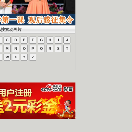
母搜索动画片
C
D
E
F
G
H
I
J
M
N
O
P
Q
R
S
T
W
X
Y
Z