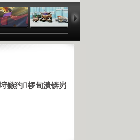
17:03
12:53
09:13
09
垨鏃犳椤甸潰锛岃