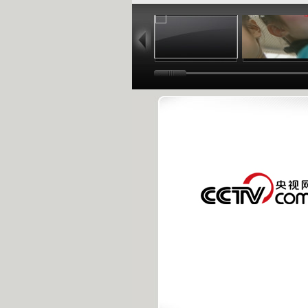
20:48
48