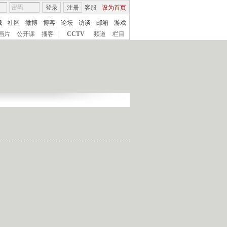
登录
注册
客服
设为首页
城
社区
微博
博客
论坛
访谈
邮箱
游戏
画片
公开课
播客
|
CCTV
频道
栏目