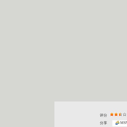
评分
在灿烂阳光...
《快乐大巴..
MS
分享