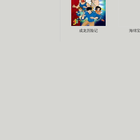
成龙历险记
海绵
热播儿童剧推荐
聪明小空空
功夫