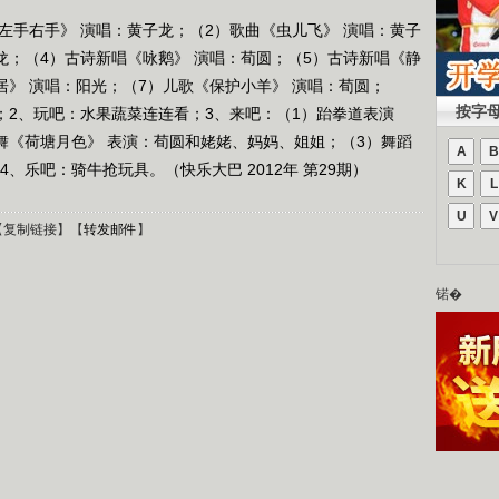
左手右手》 演唱：黄子龙；（2）歌曲《虫儿飞》 演唱：黄子
龙；（4）古诗新唱《咏鹅》 演唱：荀圆；（5）古诗新唱《静
居》 演唱：阳光；（7）儿歌《保护小羊》 演唱：荀圆；
按字
；2、玩吧：水果蔬菜连连看；3、来吧：（1）跆拳道表演
舞《荷塘月色》 表演：荀圆和姥姥、妈妈、姐姐；（3）舞蹈
A
B
、乐吧：骑牛抢玩具。（快乐大巴 2012年 第29期）
K
L
U
V
【
复制链接
】【
转发邮件
】
锘�