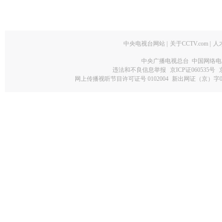
中央电视台网站
|
关于CCTV.com
|
人
中央广播电视总台 中国网络电
违法和不良信息举报
京ICP证060535号
网上传播视听节目许可证号 0102004
新出网证（京）字0