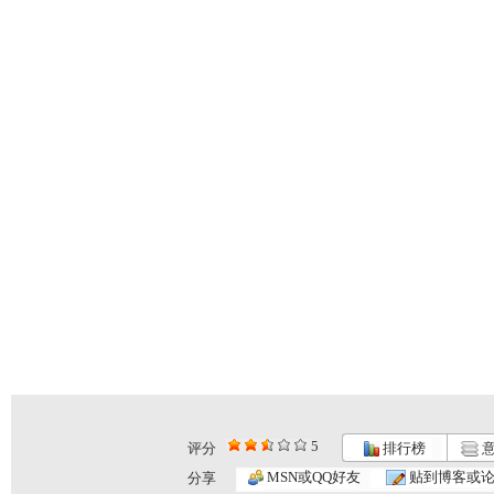
5
评分
排行榜
意
[智慧树]《...
《智慧树》...
[智慧树]《...
MSN或QQ好友
贴到博客或
分享