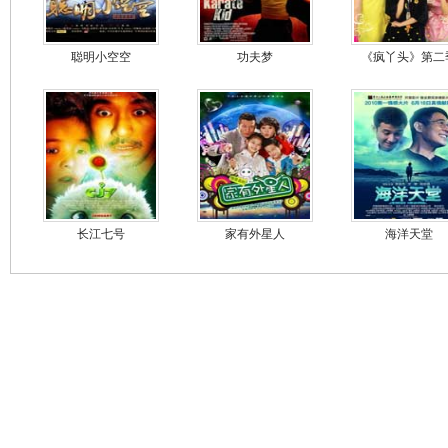
聪明小空空
功夫梦
《疯丫头》第二
长江七号
家有外星人
海洋天堂