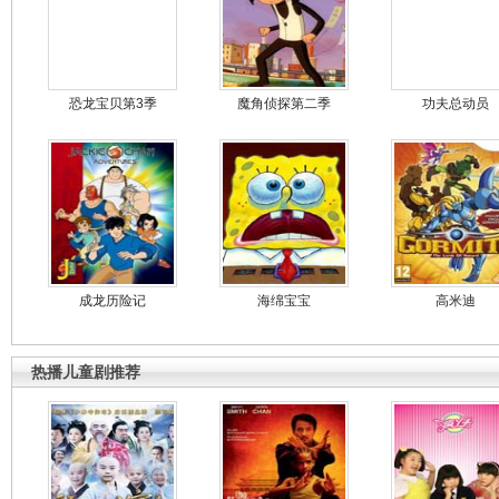
恐龙宝贝第3季
魔角侦探第二季
功夫总动员
成龙历险记
海绵宝宝
高米迪
热播儿童剧推荐