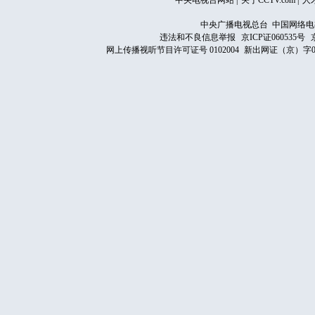
中央电视台网站
|
关于CCTV.com
|
人
中央广播电视总台 中国网络电
违法和不良信息举报
京ICP证060535号
网上传播视听节目许可证号 0102004
新出网证（京）字0