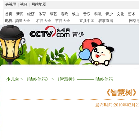
央视网
|
视频
|
网站地图
首页
新闻
经济
体育
综艺
春晚
戏曲
音乐
科教
青少
文化
艺术
电视
频道大全
栏目大全
节目大全
直播中国
赛事直播
网络
少儿台
>
《咕咚信箱》
> 《智慧树》———— 咕咚信箱
《智慧树》
发布时间:2010年02月21日