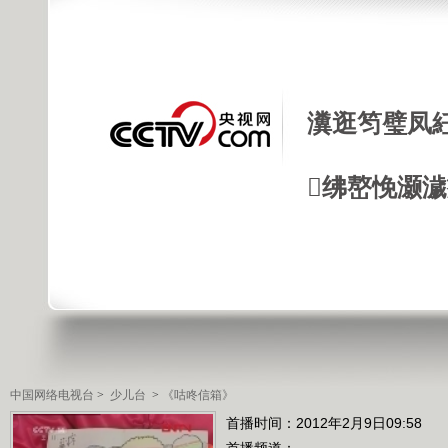
瀵逛笉璧凤
绋嶅悗灏
中国网络电视台
>
少儿台
>
《咕咚信箱》
首播时间：2012年2月9日09:58
首播频道：