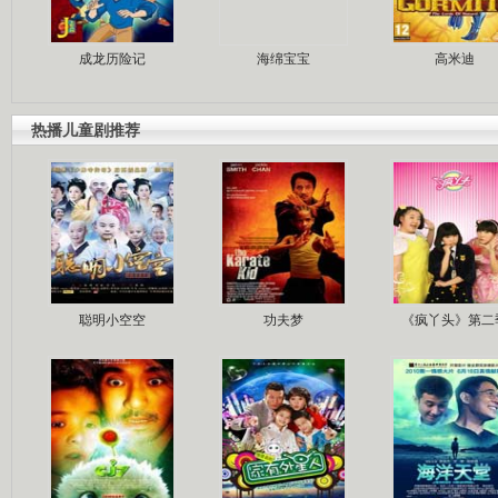
成龙历险记
海绵宝宝
高米迪
热播儿童剧推荐
聪明小空空
功夫梦
《疯丫头》第二