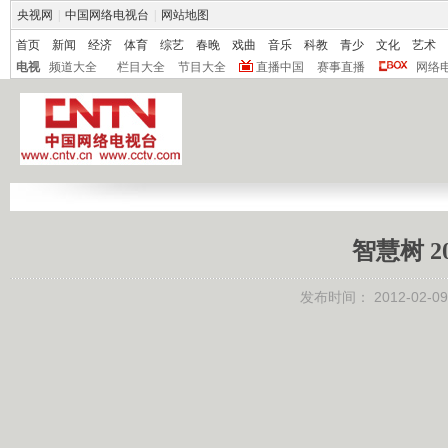
央视网
|
中国网络电视台
|
网站地图
首页
新闻
经济
体育
综艺
春晚
戏曲
音乐
科教
青少
文化
艺术
电视
频道大全
栏目大全
节目大全
直播中国
赛事直播
网络
智慧树 2
发布时间：
2012-02-09