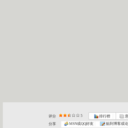
5
评分
排行榜
意
[智慧树]《...
《智慧树》...
[智慧树]《...
MSN或QQ好友
贴到博客或
分享