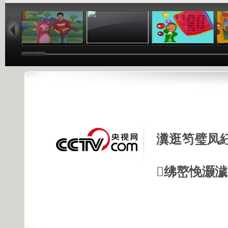
02:27
03:05
02:42
瀵逛笉璧凤
绋嶅悗灏