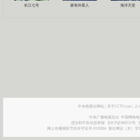
长江七号
家有外星人
海洋天堂
中央电视台网站
|
关于CCTV.com
|
人
中央广播电视总台 中国网络电
违法和不良信息举报
京ICP证060535号
网上传播视听节目许可证号 0102004
新出网证（京）字0