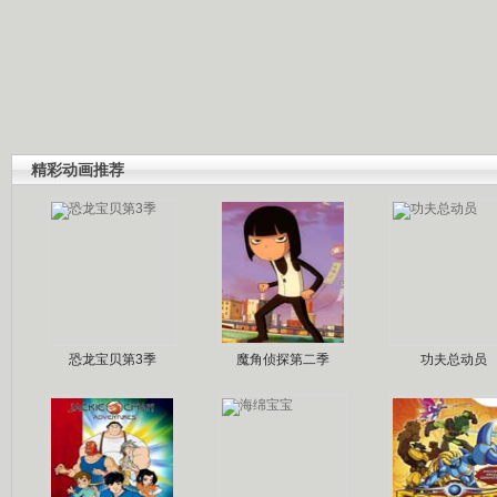
精彩动画推荐
恐龙宝贝第3季
魔角侦探第二季
功夫总动员