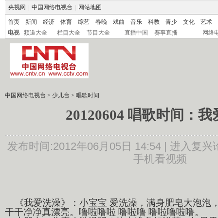
央视网
|
中国网络电视台
|
网站地图
首页
新闻
经济
体育
综艺
春晚
戏曲
音乐
科教
青少
文化
艺术
电视
频道大全
栏目大全
节目大全
直播中国
赛事直播
网络
中国网络电视台
>
少儿台
>
唱歌时间
20120604 唱歌时间：
发布时间:2012年06月05日 14:54 |
进入复兴
手机看视频
《我爱洗澡》：小宝宝 爱洗澡，满身肥皂大泡泡，
干干净净真漂亮。噜啦噜啦 噜啦噜 噜啦噜啦噜。