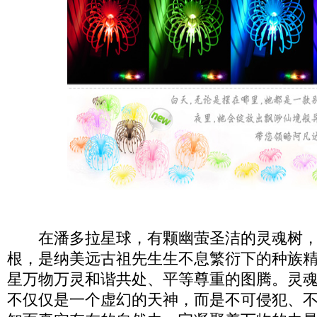
在潘多拉星球，有颗幽萤圣洁的灵魂树，
根，是纳美远古祖先生生不息繁衍下的种族
星万物万灵和谐共处、平等尊重的图腾。灵
不仅仅是一个虚幻的天神，而是不可侵犯、