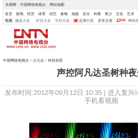
央视网
|
中国网络电视台
|
网站地图
首页
新闻
经济
体育
综艺
春晚
戏曲
音乐
科教
青少
文化
艺术
电视
频道大全
栏目大全
节目大全
直播中国
赛事直播
网络
中国网络电视台
>
少儿台
>
科技创意
声控阿凡达圣树种夜
发布时间:2012年09月12日 10:35 |
进入复兴
手机看视频