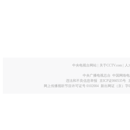
中央电视台网站
|
关于CCTV.com
|
人
中央广播电视总台 中国网络电
违法和不良信息举报
京ICP证060535号
网上传播视听节目许可证号 0102004
新出网证（京）字0