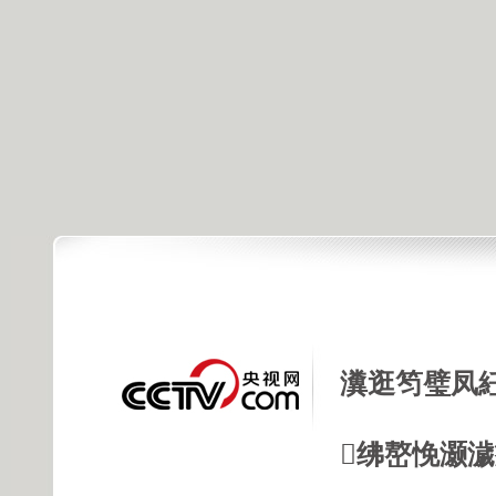
瀵逛笉璧凤
绋嶅悗灏