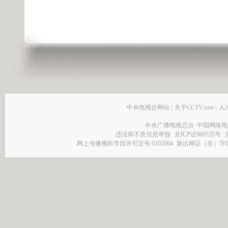
中央电视台网站
|
关于CCTV.com
|
人
中央广播电视总台 中国网络电
违法和不良信息举报
京ICP证060535号
网上传播视听节目许可证号 0102004
新出网证（京）字0