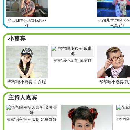
小hold住哥现场hold不
王绚儿大声唱《
住
气真好》
小嘉宾
帮帮唱小嘉宾 阚琳娜
帮帮唱小嘉宾 白亦瑶
帮帮唱小嘉宾 武
主持人嘉宾
帮帮唱主持人嘉宾 金豆哥哥
帮帮唱