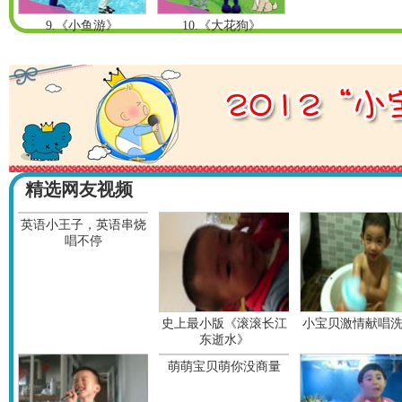
9.《小鱼游》
10.《大花狗》
精选网友视频
英语小王子，英语串烧
唱不停
史上最小版《滚滚长江
小宝贝激情献唱
东逝水》
萌萌宝贝萌你没商量