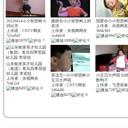
20120414小小智慧树小
颜妍在小小智慧树上的
我爱你小小智慧树
鸡出壳
表演
上传者：
央视网友
上传者：
CNTV网友
上传者：
央视网网友
3h0k3h9
7t2w8z9
1u4a6v8
9947
10707
7
10004
0
山东银座英才幼儿园
（集团）青岛四季景园
幼儿园 李宸锐
景适爻─小小智慧树小
小宝贝大声唱 白
上传者：
央视网友
宝贝大声唱
数鸭子
7i4k2z4
上传者：
CNTV网友
上传者：
飞雪迎春
8497
0
1d6d4l6
7287
8476
0