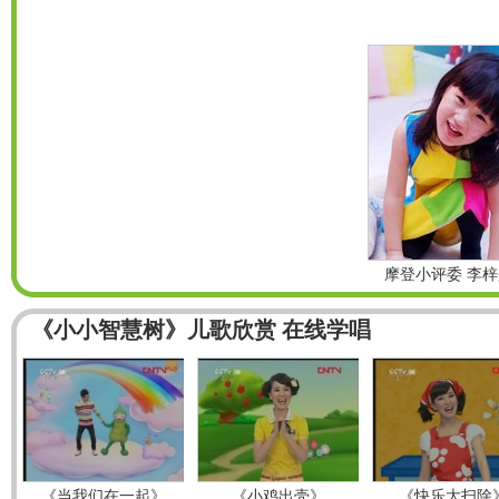
摩登小评委 李梓
《小小智慧树》儿歌欣赏 在线学唱
《当我们在一起》
《小鸡出壳》
《快乐大扫除