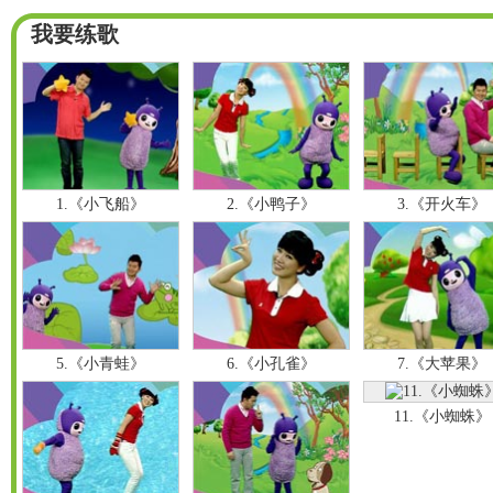
我要练歌
1.《小飞船》
2.《小鸭子》
3.《开火车》
5.《小青蛙》
6.《小孔雀》
7.《大苹果》
11.《小蜘蛛》