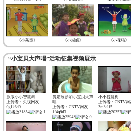
《小茶壶》
《小蝴蝶》
《小花猫》
“小宝贝大声唱”活动征集视频展示
原版小小智慧树
黄宏展参加小宝贝大声
小小智慧树
上传者：
央视网友
唱
上传者：
CNTV网
0g1k6d9
上传者：
CNTV网友
3m3t1f5
31854
1
1f4q9d3
20357
25943
0