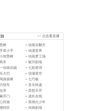
栏目
>> 点击看直播
慧树
动画乐翻天
手牵小手
动漫世界
小智慧树
动画梦工场
风车
银河剧场
一动画乐园
七彩星球
乐大巴
动漫星空
闻袋袋裤
七巧板
力快车
音乐快递
仓库
异想天开
麻开门
成长在线
心回放
英雄出少年
感特区
动画剧场