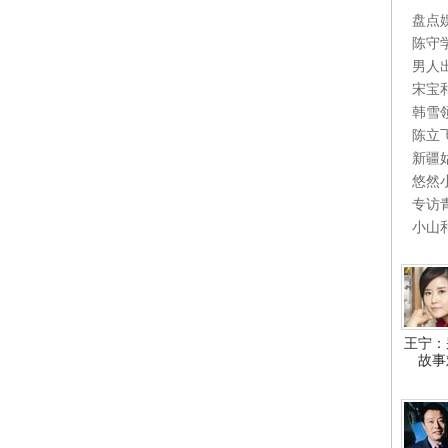
盘点
陈守
男人
宋宝
韩雪
陈立
新疆
悠然
专访
小山
王宁：
故事