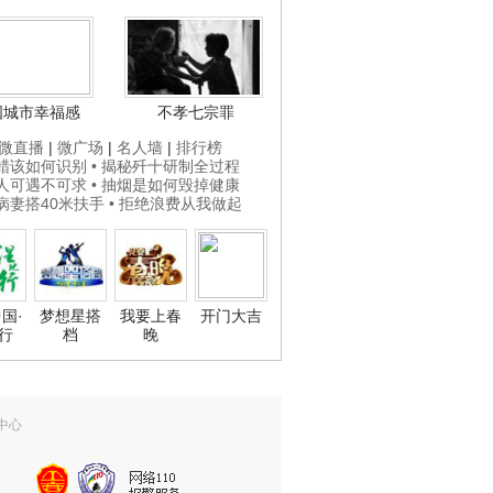
国城市幸福感
不孝七宗罪
微直播
|
微广场
|
名人墙
|
排行榜
打蜡该如何识别
• 揭秘歼十研制全过程
贵人可遇不可求
• 抽烟是如何毁掉健康
为病妻搭40米扶手
• 拒绝浪费从我做起
国·
梦想星搭
我要上春
开门大吉
行
档
晚
中心