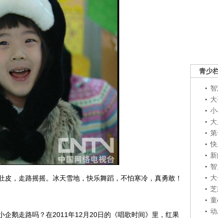
青少
智
大
小
大
第
快
新
智
大
肚皮，走路摇摇。冰天雪地，快乐舞蹈，不怕寒冷，真勇敢！
芝
童
动
企鹅走路吗？在2011年12月20日的《唱歌时间》里，红果