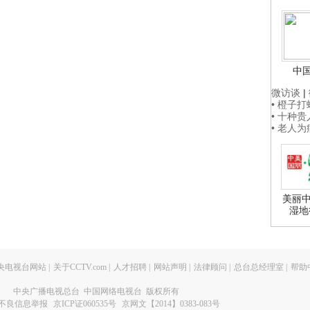
中
微访谈
|
• 橙子
• 十种
• 老人
美丽中
湿地
央电视台网站
|
关于CCTV.com
|
人才招聘
|
网站声明
|
法律顾问
|
总台总经理室
|
帮助
中央广播电视总台 中国网络电视台 版权所有
不良信息举报
京ICP证060535号
京网文【2014】0383-083号