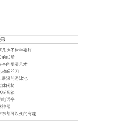
资讯
阿凡达圣树种夜灯
般的纸雕
兴奋的烟雾艺术
电动螺丝刀
上最深的游泳池
能休闲椅
纸板音箱
的电话亭
淋神器
东东都可以变的有趣