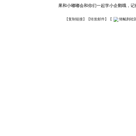
果和小嘟嘟会和你们一起学小企鹅哦，记
【
复制链接
】【
转发邮件
】
【
转帖到社