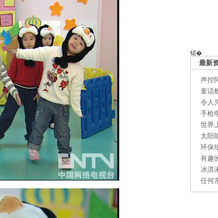
锘�
最新
声控
童话
令人
手枪
世界
太阳
环保
有趣
冰淇
任何