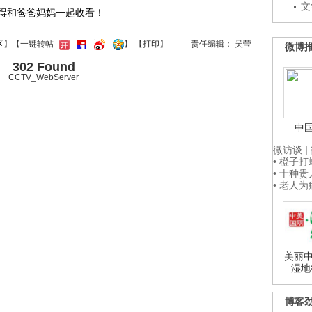
文
得和爸爸妈妈一起收看！
区
】【一键转帖
】
【
打印
】
责任编辑： 吴莹
微博
302 Found
CCTV_WebServer
中
微访谈
|
• 橙子
• 十种
• 老人
美丽中
湿地
博客