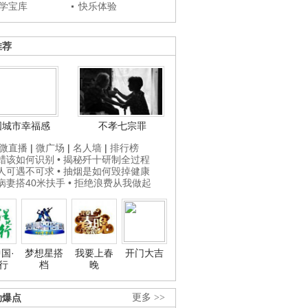
学宝库
快乐体验
推荐
国城市幸福感
不孝七宗罪
微直播
|
微广场
|
名人墙
|
排行榜
打蜡该如何识别
• 揭秘歼十研制全过程
贵人可遇不可求
• 抽烟是如何毁掉健康
为病妻搭40米扶手
• 拒绝浪费从我做起
国·
梦想星搭
我要上春
开门大吉
行
档
晚
劲爆点
更多 >>