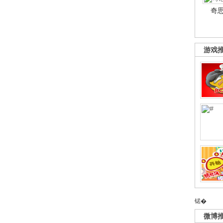
奇
游戏
锘�
微博