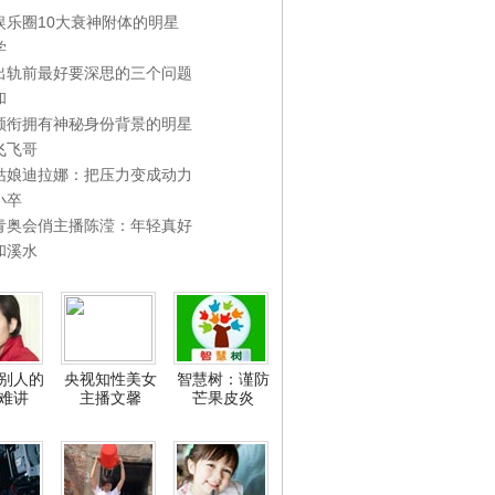
娱乐圈10大衰神附体的明星
学
出轨前最好要深思的三个问题
和
领衔拥有神秘身份背景的明星
飞飞哥
姑娘迪拉娜：把压力变成动力
小卒
青奥会俏主播陈滢：年轻真好
和溪水
别人的
央视知性美女
智慧树：谨防
难讲
主播文馨
芒果皮炎