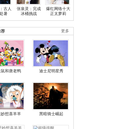
：古人
张泉灵：完成
爆红网络十大
处暑
冰桶挑战
正太萝莉
推荐
更多
老鼠和唐老鸭
迪士尼明星秀
思妙想喜羊羊
黑暗骑士崛起