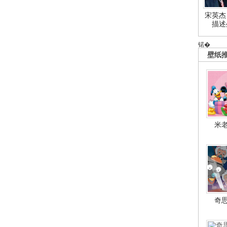
宋英杰
描述
锘�
壁纸
米
奇