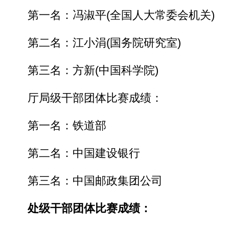
第一名：冯淑平(全国人大常委会机关)
第二名：江小涓(国务院研究室)
第三名：方新(中国科学院)
厅局级干部团体比赛成绩：
第一名：铁道部
第二名：中国建设银行
第三名：中国邮政集团公司
处级干部团体比赛成绩：