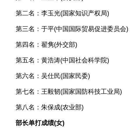
第二名：李玉光(国家知识产权局)
第三名：于平(中国国际贸易促进委员会)
第四名：翟隽(外交部)
第五名：黄浩涛(中国社会科学院)
第六名：吴仕民(国家民委)
第七名：王毅韧(国家国防科技工业局)
第八名：朱保成(农业部)
部长单打成绩(女)