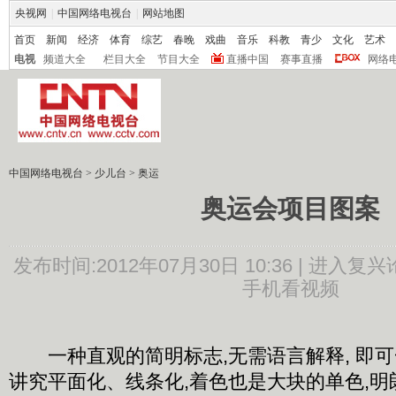
央视网
|
中国网络电视台
|
网站地图
首页
新闻
经济
体育
综艺
春晚
戏曲
音乐
科教
青少
文化
艺术
电视
频道大全
栏目大全
节目大全
直播中国
赛事直播
网络
中国网络电视台
>
少儿台
>
奥运
奥运会项目图案
发布时间:2012年07月30日 10:36 |
进入复兴
手机看视频
一种直观的简明标志,无需语言解释, 即可
讲究平面化、线条化,着色也是大块的单色,