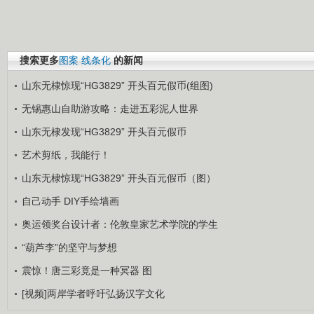
搜索更多
图案
线条化
的新闻
山东无棣惊现“HG3829” 开头百元假币(组图)
无锡惠山自助游攻略：走进五彩泥人世界
山东无棣发现“HG3829” 开头百元假币
艺术剪纸，我能行！
山东无棣惊现“HG3829” 开头百元假币（图）
自己动手 DIY手绘墙画
奥运领奖台设计者：伦敦皇家艺术学院的学生
“葫芦李”的坚守与梦想
震惊！唐三彩竟是一种冥器 图
[视频]两岸学者呼吁弘扬汉字文化