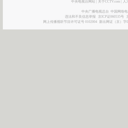
中央电视台网站
|
关于CCTV.com
|
人
中央广播电视总台 中国网络电
违法和不良信息举报
京ICP证060535号
网上传播视听节目许可证号 0102004
新出网证（京）字0