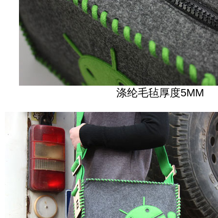
涤纶毛毡厚度5MM