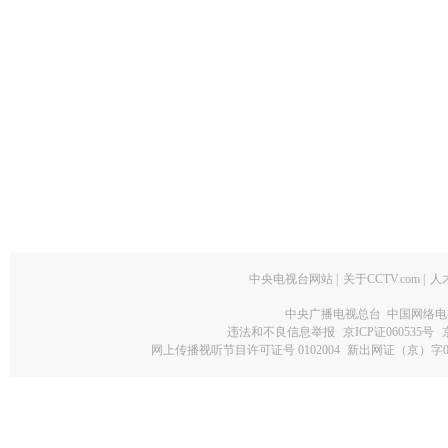
中央电视台网站
|
关于CCTV.com
|
人
中央广播电视总台 中国网络电
违法和不良信息举报
京ICP证060535号
网上传播视听节目许可证号 0102004
新出网证（京）字0