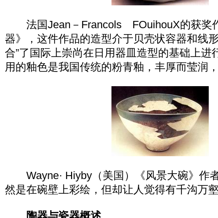
法国Jean－Francols FOuihouX的
器》，这件作品的造型介于贝壳状容器和线形
合”了国际上崇尚在日用器皿造型的基础上进
用的釉色是我国传统的粉青釉，丰厚而莹润
Wayne· Hiyby（美国）《风景大碗》
然是在碗壁上彩绘，但却让人觉得有千沟万
陶器与瓷器概述