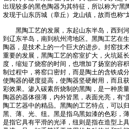
出现较多的黑色陶器为其特征，所以称为“黑
发现于山东历城（章丘）龙山镇，故而也称“龙
黑陶工艺的发展，东起山东半岛，西到河
到辽东半岛，南到杭州湾地区。黑陶工艺在
陶器，是技术上的一个巨大的进步。封窑技
重要的发展，黑陶工艺的窑室扩大，火坑延
度，缩短了烧窑的时间，也增加了扬室的容
制过程中，将窑口密封，而是陶土的含铁成
使陶器的硬度提高，使陶器坚硬耐用，而且
彩效果。渗入碳素所烧制的黑陶，是一种质
陶器的器体很薄，内外皆黑，表面光亮，有“
陶工艺器中的精品。黑陶的工艺特点，可以
黑、薄、光、纽。黑是指乌黑如漆的色彩，
是指它具有平滑的光泽，纽则是指在造型上