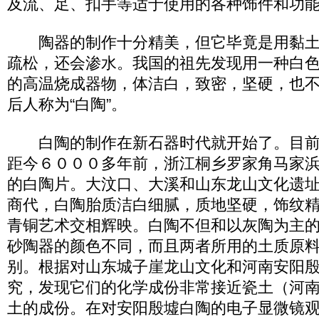
及流、足、扣手等适于使用的各种饰件和功
陶器的制作十分精美，但它毕竟是用黏土
疏松，还会渗水。我国的祖先发现用一种白
的高温烧成器物，体洁白，致密，坚硬，也
后人称为“白陶”。
白陶的制作在新石器时代就开始了。目前
距今６０００多年前，浙江桐乡罗家角马家
的白陶片。大汶口、大溪和山东龙山文化遗
商代，白陶胎质洁白细腻，质地坚硬，饰纹
青铜艺术交相辉映。白陶不但和以灰陶为主
砂陶器的颜色不同，而且两者所用的土质原
别。根据对山东城子崖龙山文化和河南安阳
究，发现它们的化学成份非常接近瓷土（河
土的成份。在对安阳殷墟白陶的电子显微镜