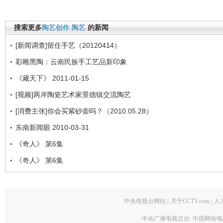
搜索更多
陶艺创作
陶艺
的新闻
[新闻调查]留住手艺（20120414）
彩雕黑陶：云南民族手工艺品新印象
《藏天下》 2011-01-15
[视频]两岸陶瓷艺术家景德镇交流陶艺
[消费主张]你会买紫砂壶吗？（2010.05.28）
东南新闻眼 2010-03-31
《奇人》 第6集
《奇人》 第6集
中央电视台网站
|
关于CCTV.com
|
人
中央广播电视总台 中国网络电