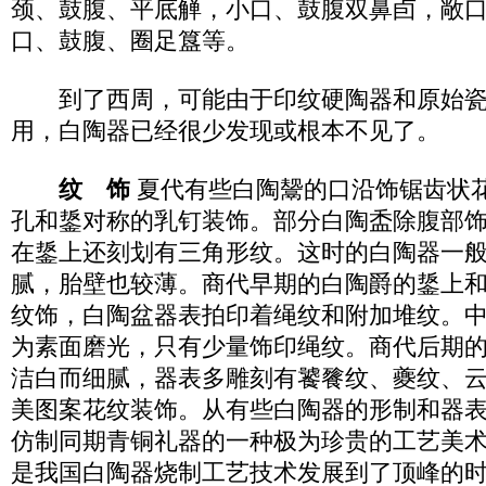
颈、鼓腹、平底觯，小口、鼓腹双鼻卣，敞
口、鼓腹、圈足簋等。
到了西周，可能由于印纹硬陶器和原始瓷
用，白陶器已经很少发现或根本不见了。
纹 饰
夏代有些白陶鬶的口沿饰锯齿状
孔和鋬对称的乳钉装饰。部分白陶盉除腹部
在鋬上还刻划有三角形纹。这时的白陶器一
腻，胎壁也较薄。商代早期的白陶爵的鋬上
纹饰，白陶盆器表拍印着绳纹和附加堆纹。
为素面磨光，只有少量饰印绳纹。商代后期
洁白而细腻，器表多雕刻有饕餮纹、夔纹、
美图案花纹装饰。从有些白陶器的形制和器
仿制同期青铜礼器的一种极为珍贵的工艺美
是我国白陶器烧制工艺技术发展到了顶峰的