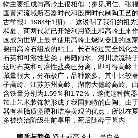
物主要组成与高岭土很相似（参见周仁、张
国黄河流域新石器时代和殷周时代制陶工艺
古学报》1964年1期）。这说明了我们的祖
和夏、商两代就已开始利用瓷土和高岭土来
国成为世界上最早使用高岭土烧制器皿的国
要由高岭石组成的粘土。长石经过完全风化
石英和可溶性盐类；再随雨水、河川漂流转
这时石英和可溶性盐类已分离，即可得高岭
藏量很大，分布极广，品种繁多。其中比较
子高岭、江苏苏州高岭、湖南大德岭高岭。
含铁量分别为1.59％和1.72％，遂使这种
加上艺术装饰就形成了我国独特的白陶。由
器有着胎质坚硬和洁净美观的优点，所以在
多被统治阶级生前享用，死后随葬于墓内。
陶质与颜色
瓷土或高岭土，呈白色。