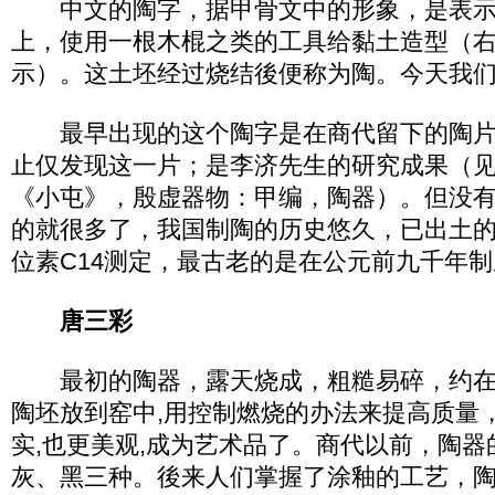
中文的陶字，据甲骨文中的形象，是表示
上，使用一根木棍之类的工具给黏土造型（
示）。这土坯经过烧结後便称为陶。今天我
最早出现的这个陶字是在商代留下的陶片
止仅发现这一片；是李济先生的研究成果（见1
《小屯》，殷虚器物：甲编，陶器）。但没
的就很多了，我国制陶的历史悠久，已出土
位素C14测定，最古老的是在公元前九千年
唐三彩
最初的陶器，露天烧成，粗糙易碎，约在
陶坯放到窑中,用控制燃烧的办法来提高质量
实,也更美观,成为艺术品了。商代以前，陶
灰、黑三种。後来人们掌握了涂釉的工艺，