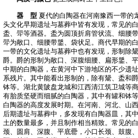
器 型
夏代的白陶器在河南豫西一带的
头文化早期遗址与墓葬中皆有发现，常见的
盉、斝等酒器。盉为圆顶折肩管状流、细腰
斝为敞口、细腰带鋬、袋状足。商代早期的
一带的文化遗址与墓葬中也有发现，形制除
爵。爵的形制为敞口、深腹细腰、扁形鋬、
中期的白陶器，在黄河中下游地区的不少遗
系残片。其中能看出形制的，除有鬶、盉和
钵等。湖北黄陂盘龙城和江西清江筑卫城等
有胎质坚硬而细腻的白陶器，其中有罐和钵
白陶器的高度发展时期。在河南、河北、山
后期遗址与墓葬中，多发现有白陶器皿，其
土的数量最多，并且制作相当精致。常见的
颈、圆肩、深腹、平底罍，小口长颈、鼓腹