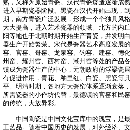
熟，又称为原始青瓷。汉代青瓷烧造逐渐成
进入早期瓷器阶段。黑瓷在汉代开始出现，
期，南方青瓷广泛发展，形成一个个独具风
大大提高，进入艺术瓷器的领域。北方的内
阳等地也于北朝时期开始生产青瓷，并发明
器生产开始繁荣。宋代是瓷器艺术高度发展
窑、官窑、哥窑、龙泉窑、钧窑、建窑、德
州窑、耀州窑、西村窑、潮州窑等处的产品
镇成为瓷器生产的中心，元朝政府的浮梁瓷
有促进作用，青花、釉里红、白瓷、黑瓷等
平。明清时期，各地方大瓷窑体系逐渐衰落
所需瓷器的小作坊代替，景德镇的官窑和民
的传统，大放异彩。
中国陶瓷是中国文化宝库中的瑰宝，是最
工艺品。随着中国历史的发展，对外经济、