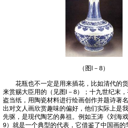
（图l－8）
花瓶也不一定是用来插花，比如清代的货
来赏赐大臣用的（见图l－8）；十九世纪末
盗当纸，用陶瓷材料进行绘画创作并题诗著
出对文人画欣赏趣味的偏好，他们实际上是
先驱，是现代陶艺的鼻祖。例如王涛《刘海戏
9）就是一个典型的代表，它借鉴了中国画的