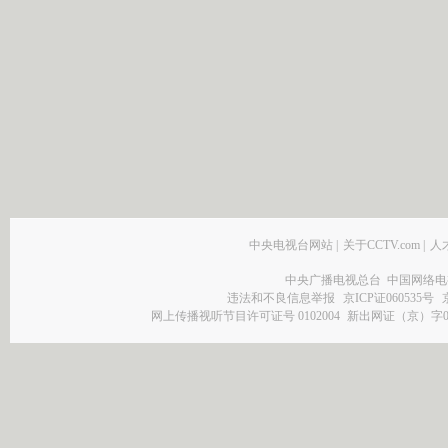
中央电视台网站
|
关于CCTV.com
|
人
中央广播电视总台 中国网络电
违法和不良信息举报
京ICP证060535号
网上传播视听节目许可证号 0102004
新出网证（京）字0