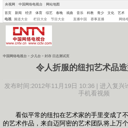
央视网
|
中国网络电视台
|
网站地图
首页
新闻
经济
体育
综艺
春晚
戏曲
音乐
科教
青少
文化
艺术
电视
频道大全
栏目大全
节目大全
直播中国
赛事直播
网络
中国网络电视台
>
少儿台
>
封存 日志测试页
令人折服的纽扣艺术品造
发布时间:2012年11月19日 10:36 |
进入复兴
手机看视频
看似平常的纽扣在艺术家的手里变成了不
的艺术作品，来自迈阿密的艺术团队将上万