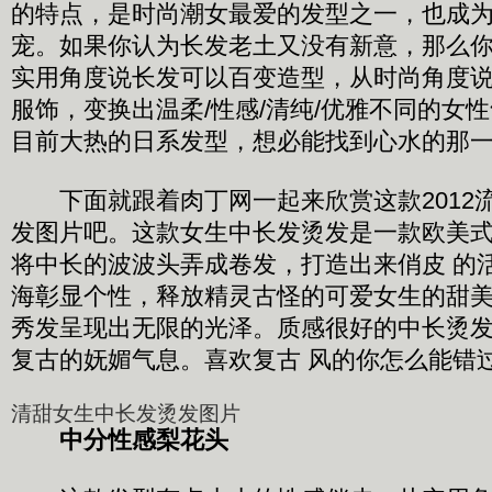
的特点，是时尚潮女最爱的发型之一，也成为2
宠。如果你认为长发老土又没有新意，那么
实用角度说长发可以百变造型，从时尚角度
服饰，变换出温柔/性感/清纯/优雅不同的女
目前大热的日系发型，想必能找到心水的那
下面就跟着肉丁网一起来欣赏这款2012
发图片吧。这款女生中长发烫发是一款欧美
将中长的波波头弄成卷发，打造出来俏皮 的
海彰显个性，释放精灵古怪的可爱女生的甜
秀发呈现出无限的光泽。质感很好的中长烫
复古的妩媚气息。喜欢复古 风的你怎么能错
清甜女生中长发烫发图片
中分性感梨花头