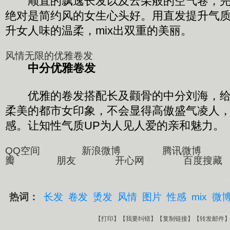
顺直的飘逸长发以及云朵般的空气卷，完
绝对是简约风的女生心头好。用直发提升气
升女人味的温柔，mix出双重的美丽。
风情无限的优雅卷发
中分优雅卷发
优雅的卷发搭配长及颧骨的中分刘海，给
柔美的都市女印象，不会显得高傲盛气凌人
感。让知性气质UP为人见人爱的亲和魅力。
QQ空间 新浪微博 腾讯微博
瓣 朋友 开心网 百度搜藏
热词：
长发
卷发
烫发
风情
图片
性感
mix
微
【
打印
】【
我要纠错
】【
复制链接
】【
转发邮件