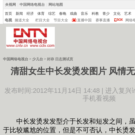
央视网
|
中国网络电视台
|
网站地图
首页
新闻
经济
体育
综艺
春晚
戏曲
音乐
科教
青少
文化
艺术
电视
频道大全
栏目大全
节目大全
直播中国
赛事直播
网络
中国网络电视台
>
少儿台
>
封存 日志测试页
清甜女生中长发烫发图片 风情
发布时间:2012年11月14日 14:48 |
进入复兴
手机看视频
中长发烫发发型介于长发和短发之间，虽
于比较尴尬的位置，但是不可否认，中长烫