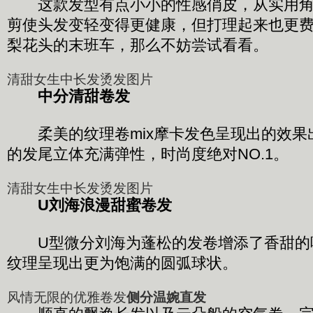
这款发型有点小小的性感俏皮，从实用角
剪使头发变轻变得更健康，但打理起来也更
梨花头的末班车，那么不妨尝试看看。
清甜女生中长发烫发图片
中分清甜卷发
柔美的纹理卷mix摩卡发色呈现出的效果
的发尾立体充满弹性，时尚度绝对NO.1。
清甜女生中长发烫发图片
U刘海浪漫甜蜜卷发
U型微分刘海为蓬松的发卷增添了香甜的
纹理呈现出更为饱满的圆弧球状。
风情无限的优雅卷发
侧分温婉直发